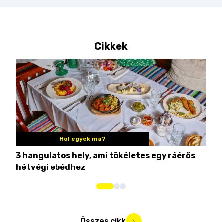
Cikkek
Hol egyek ma?
3 hangulatos hely, ami tökéletes egy ráérős
10 
hétvégi ebédhez
Összes cikk