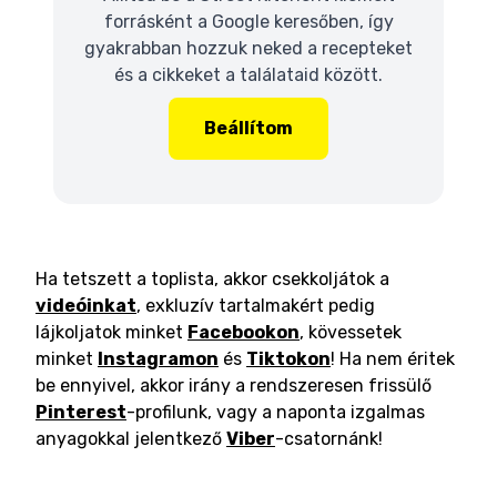
forrásként a Google keresőben, így
gyakrabban hozzuk neked a recepteket
és a cikkeket a találataid között.
Beállítom
Ha tetszett a toplista, akkor csekkoljátok a
videóinkat
, exkluzív tartalmakért pedig
lájkoljatok minket
Facebookon
, kövessetek
minket
Instagramon
és
Tiktokon
! Ha nem éritek
be ennyivel, akkor irány a rendszeresen frissülő
Pinterest
-profilunk, vagy a naponta izgalmas
anyagokkal jelentkező
Viber
-csatornánk!