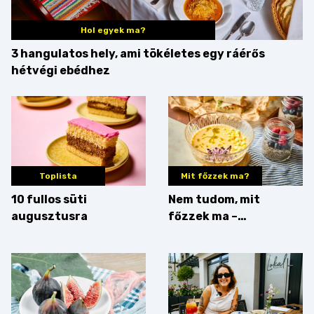
Hol egyek ma?
3 hangulatos hely, ami tökéletes egy ráérős
hétvégi ebédhez
Toplista
Mit főzzek ma?
10 fullos süti
Nem tudom, mit
augusztusra
főzzek ma –
Villámgyors menü