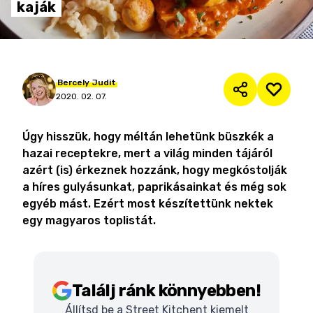
kaják
Bercely
Judit
2020. 02. 07.
Úgy hisszük, hogy méltán lehetünk büszkék a
hazai receptekre, mert a világ minden tájáról
azért (is) érkeznek hozzánk, hogy megkóstolják
a híres gulyásunkat, paprikásainkat és még sok
egyéb mást. Ezért most készítettünk nektek
egy magyaros toplistát.
Találj ránk könnyebben!
Állítsd be a Street Kitchent kiemelt