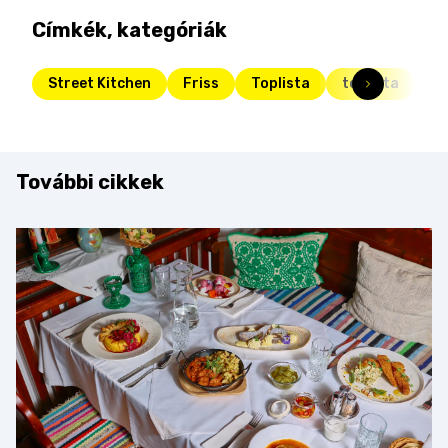
Címkék, kategóriák
Street Kitchen
Friss
Toplista
toplista
m
További cikkek