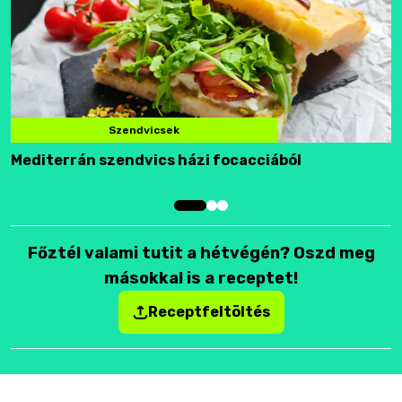
Szendvicsek
Mediterrán szendvics házi focacciából
F
Főztél valami tutit a hétvégén? Oszd meg
másokkal is a receptet!
Receptfeltöltés