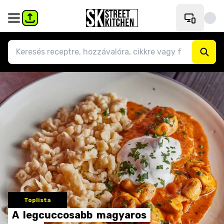
Toplista
A
legcuccosabb
magyaros