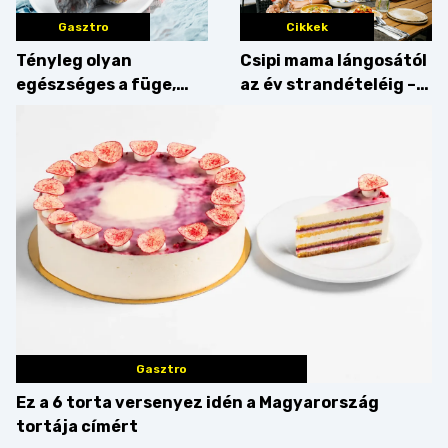
Gasztro
Cikkek
Tényleg olyan
Csipi mama lángosától
egészséges a füge,
az év strandételéig –
mint amilyennek
idén is felzabáltuk a
gondoljuk?
Balaton déli partját
Gasztro
Ez a 6 torta versenyez idén a Magyarország
tortája címért