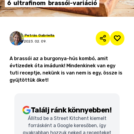
6
ultrafinom
brassói-variáció
Petrás
Gabriella
2023. 02. 09.
A brassói az a burgonya-hús kombó, amit
évtizedek óta imádunk! Mindenkinek van egy
tuti receptje, nekünk is van nem is egy, össze is
gyűjtöttük őket!
Találj ránk könnyebben!
Állítsd be a Street Kitchent kiemelt
forrásként a Google keresőben, így
gyakrabban hozzuk neked a recepteket