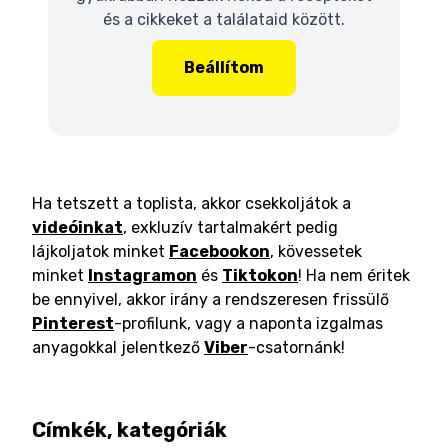
és a cikkeket a találataid között.
Beállítom
Ha tetszett a toplista, akkor csekkoljátok a
videóinkat
, exkluzív tartalmakért pedig
lájkoljatok minket
Facebookon
, kövessetek
minket
Instagramon
és
Tiktokon
! Ha nem éritek
be ennyivel, akkor irány a rendszeresen frissülő
Pinterest
-profilunk, vagy a naponta izgalmas
anyagokkal jelentkező
Viber
-csatornánk!
Címkék, kategóriák