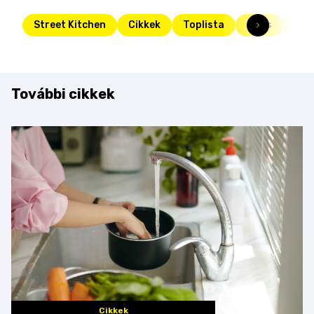
Street Kitchen
Cikkek
Toplista
Friss
bur
További cikkek
Cikkek