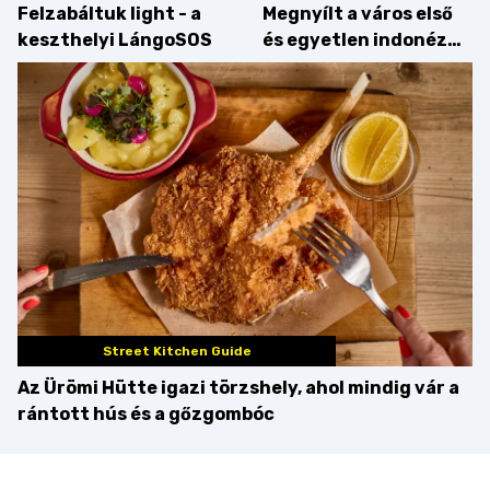
Felzabáltuk light - a
Megnyílt a város első
keszthelyi LángoSOS
és egyetlen indonéz
étterme a Kolosy
téren, mi pedig
kipróbáltuk!
Street Kitchen Guide
Az Ürömi Hütte igazi törzshely, ahol mindig vár a
rántott hús és a gőzgombóc