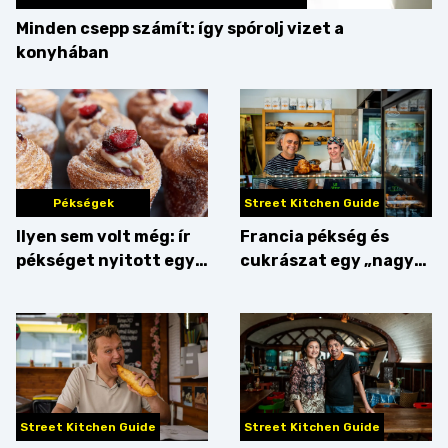
Minden csepp számít: így spórolj vizet a
konyhában
Pékségek
Street Kitchen Guide
Ilyen sem volt még: ír
Francia pékség és
pékséget nyitott egy
cukrászat egy „nagy
Dublinból hazatért pár
csipetnyi” empátiával
Street Kitchen Guide
Street Kitchen Guide