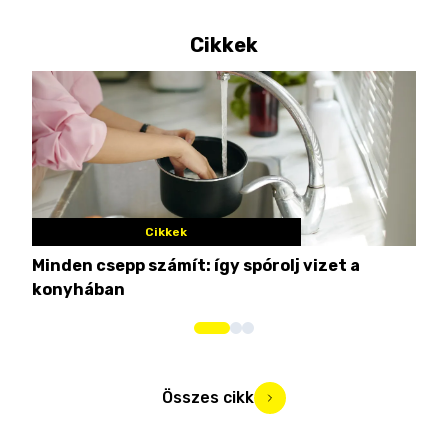
Cikkek
Cikkek
Minden csepp számít: így spórolj vizet a
Nem
konyhában
kim
Összes cikk