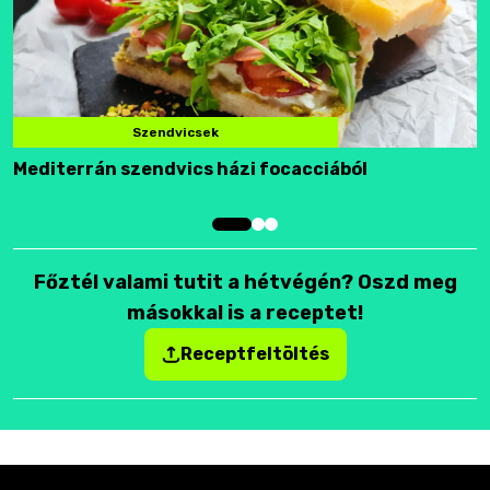
Szendvicsek
Mediterrán szendvics házi focacciából
F
Főztél valami tutit a hétvégén? Oszd meg
másokkal is a receptet!
Receptfeltöltés