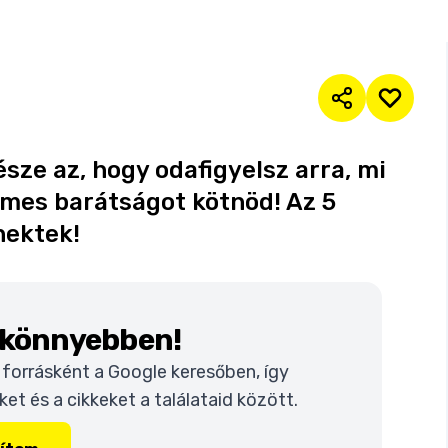
észe az, hogy odafigyelsz arra, mi
demes barátságot kötnöd! Az 5
nektek!
k könnyebben!
t forrásként a Google keresőben, így
t és a cikkeket a találataid között.