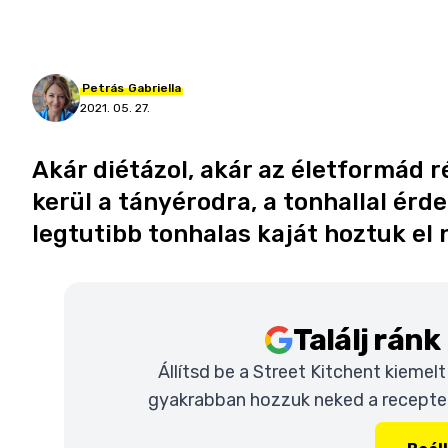
Petrás
Gabriella
2021. 05. 27.
Akár diétázol, akár az életformád r
kerül a tányérodra, a tonhallal ér
legtutibb tonhalas kaját hoztuk el 
Találj rán
Állítsd be a Street Kitchent kiemel
gyakrabban hozzuk neked a recepteke