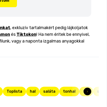
lítom
inkat
, exkluzív tartalmakért pedig lájkoljatok
amon
és
Tiktokon
! Ha nem éritek be ennyivel,
filunk, vagy a naponta izgalmas anyagokkal
Toplista
hal
saláta
tonhal
fitt
sk fit