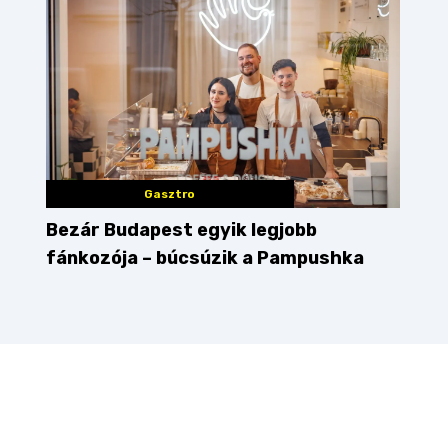
Gasztro
Bezár Budapest egyik legjobb
fánkozója – búcsúzik a Pampushka