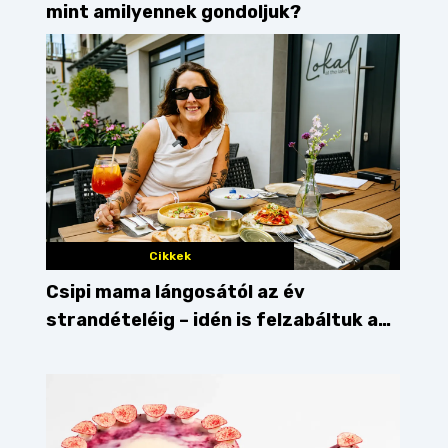
mint amilyennek gondoljuk?
Cikkek
Csipi mama lángosától az év
strandételéig – idén is felzabáltuk a
Balaton déli partját
t