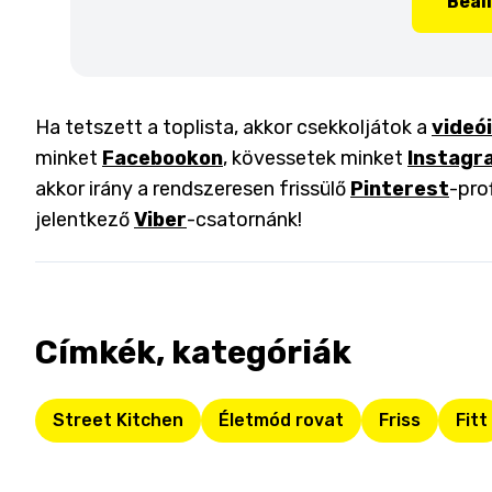
Beál
Ha tetszett a toplista, akkor csekkoljátok a
videó
minket
Facebookon
, kövessetek minket
Instagr
akkor irány a rendszeresen frissülő
Pinterest
-pro
jelentkező
Viber
-csatornánk!
Címkék, kategóriák
Street Kitchen
Életmód rovat
Friss
Fitt