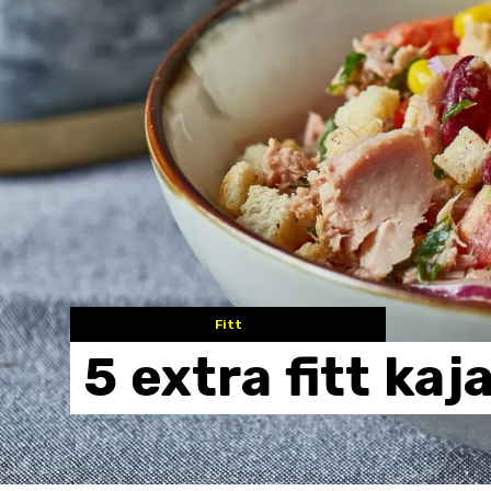
Fitt
5
extra
fitt
kaj