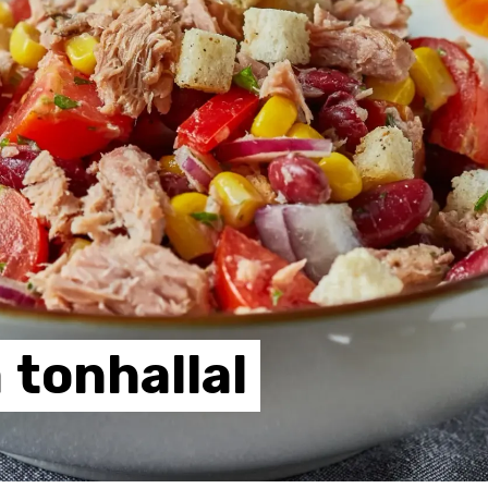
a
tonhallal