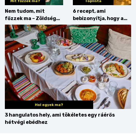
Mit főzzek ma?
Toplista
Nem tudom, mit
6 recept, ami
főzzek ma – Zöldség
bebizonyítja, hogy a
minden mennyiségben
barack húsok mellé is
zseniális
Hol egyek ma?
3 hangulatos hely, ami tökéletes egy ráérős
hétvégi ebédhez