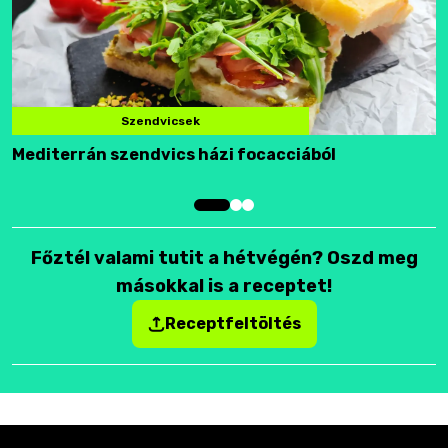
Szendvicsek
Mediterrán szendvics házi focacciából
F
Főztél valami tutit a hétvégén? Oszd meg
másokkal is a receptet!
Receptfeltöltés