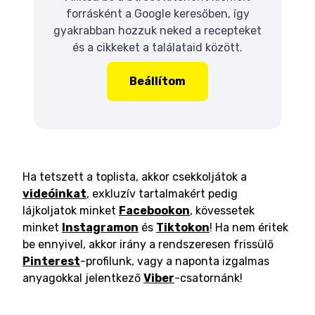
forrásként a Google keresőben, így
gyakrabban hozzuk neked a recepteket
és a cikkeket a találataid között.
Beállítom
Ha tetszett a toplista, akkor csekkoljátok a
videóinkat
, exkluzív tartalmakért pedig
lájkoljatok minket
Facebookon
, kövessetek
minket
Instagramon
és
Tiktokon
! Ha nem éritek
be ennyivel, akkor irány a rendszeresen frissülő
Pinterest
-profilunk, vagy a naponta izgalmas
anyagokkal jelentkező
Viber
-csatornánk!