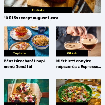
Toplista
10 ütős recept augusztusra
Toplista
Cikkek
Pénztárcabarát napi
Miért lett ennyire
menü Domától
népszerű az Espresso
Martini – és mit
érdemes enni mellé?