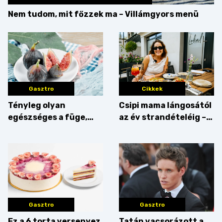
Nem tudom, mit főzzek ma – Villámgyors menü
Gasztro
Cikkek
Tényleg olyan
Csipi mama lángosától
egészséges a füge,
az év strandételéig –
mint amilyennek
idén is felzabáltuk a
gondoljuk?
Balaton déli partját
Gasztro
Gasztro
Ez a 6 torta versenyez
Tatán vacsorázott a