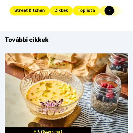
Street Kitchen
Cikkek
Toplista
Friss
tés
További cikkek
Mit főzzek ma?