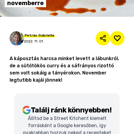
novemberre
Petrás
Gabriella
2022. 11. 01.
A káposztás harcsa minket levett a lábunkról,
de a sütőtökös curry és a sáfrányos rizottó
sem volt sokáig a tányérokon. November
legtutibb kajái jönnek!
Találj ránk könnyebben!
Állítsd be a Street Kitchent kiemelt
forrásként a Google keresőben, így
gyakrabban hozzuk neked a recepteket