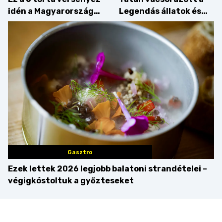
idén a Magyarország
Legendás állatok és
tortája címért
megfigyelésük sztárja!
Gasztro
Ezek lettek 2026 legjobb balatoni strandételei –
végigkóstoltuk a győzteseket