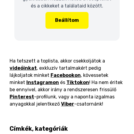
és a cikkeket a találataid között.
Beállítom
Ha tetszett a toplista, akkor csekkoljátok a
videóinkat
, exkluzív tartalmakért pedig
lájkoljatok minket
Facebookon
, kövessetek
minket
Instagramon
és
Tiktokon
! Ha nem éritek
be ennyivel, akkor irány a rendszeresen frissülő
Pinterest
-profilunk, vagy a naponta izgalmas
anyagokkal jelentkező
Viber
-csatornánk!
Címkék, kategóriák