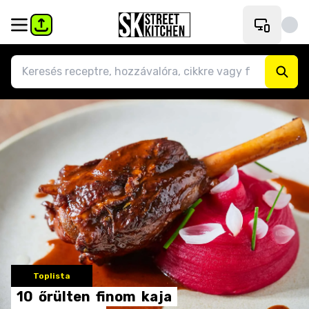
Toplista
10
őrülten
finom
kaja