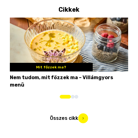
Cikkek
Mit főzzek ma?
Nem tudom, mit főzzek ma – Villámgyors
Tén
menü
ami
Összes cikk