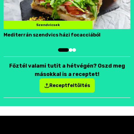
Szendvicsek
Mediterrán szendvics házi focacciából
F
Főztél valami tutit a hétvégén? Oszd meg
másokkal is a receptet!
Receptfeltöltés