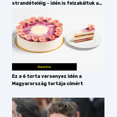
strandételéig – idén is felzabáltuk a
Balaton déli partját
Gasztro
Ez a 6 torta versenyez idén a
Magyarország tortája címért