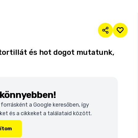
 tortillát és hot dogot mutatunk,
k könnyebben!
t forrásként a Google keresőben, így
t és a cikkeket a találataid között.
lítom