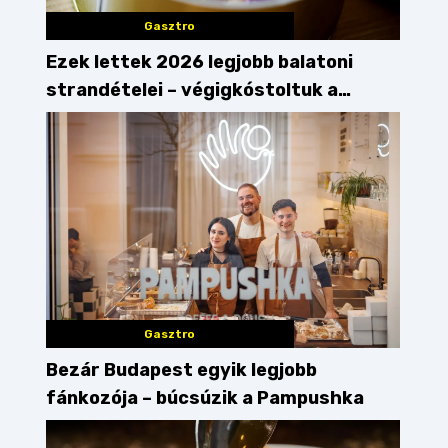
Gasztro
Ezek lettek 2026 legjobb balatoni
strandételei – végigkóstoltuk a
győzteseket
Gasztro
Bezár Budapest egyik legjobb
fánkozója – búcsúzik a Pampushka