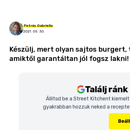
Petrás
Gabriella
2021. 05. 30.
Készülj, mert olyan sajtos burgert,
amiktől garantáltan jól fogsz lakni!
Találj rán
Állítsd be a Street Kitchent kiemel
gyakrabban hozzuk neked a recepteke
Beál