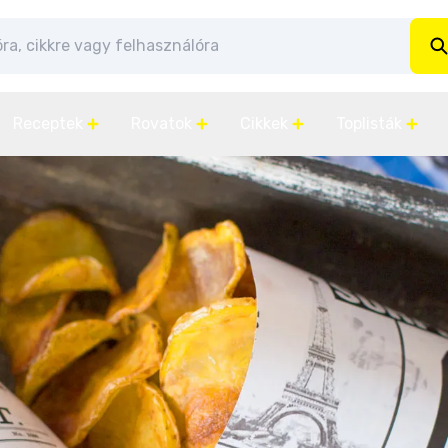
Receptek
Rovatok
Cikkek
Toplisták