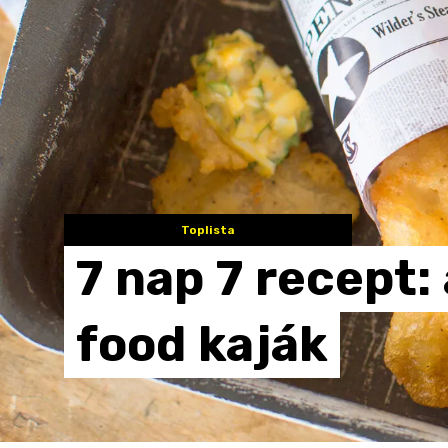
Toplista
7
nap
7
recept:
food
kaják