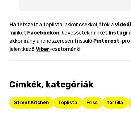
Ha tetszett a toplista, akkor csekkoljátok a
videó
minket
Facebookon
, kövessetek minket
Instagr
akkor irány a rendszeresen frissülő
Pinterest
-pro
jelentkező
Viber
-csatornánk!
Címkék, kategóriák
Street Kitchen
Toplista
Friss
tortilla