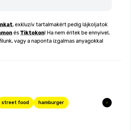
inkat
, exkluzív tartalmakért pedig lájkoljatok
amon
és
Tiktokon
! Ha nem éritek be ennyivel,
filunk, vagy a naponta izgalmas anyagokkal
street food
hamburger