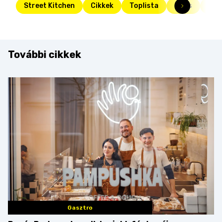
Street Kitchen
Cikkek
Toplista
Friss
süti
További cikkek
Gasztro