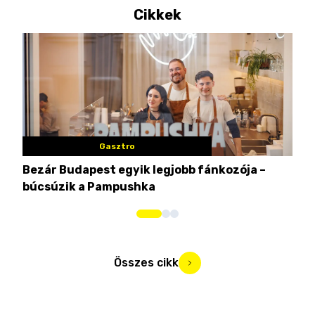
Cikkek
Gasztro
Bezár Budapest egyik legjobb fánkozója –
Nem
búcsúzik a Pampushka
ca
Összes cikk