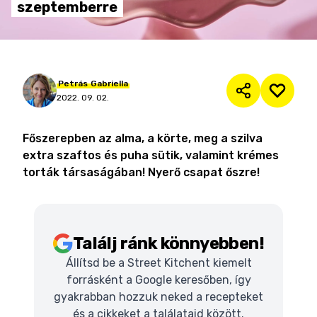
szeptemberre
Petrás
Gabriella
2022. 09. 02.
Főszerepben az alma, a körte, meg a szilva
extra szaftos és puha sütik, valamint krémes
torták társaságában! Nyerő csapat őszre!
Találj ránk könnyebben!
Állítsd be a Street Kitchent kiemelt
forrásként a Google keresőben, így
gyakrabban hozzuk neked a recepteket
és a cikkeket a találataid között.