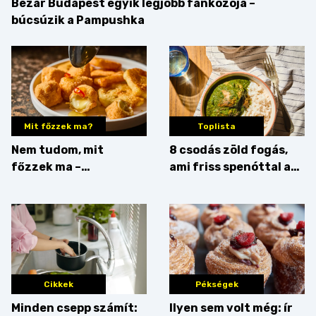
Bezár Budapest egyik legjobb fánkozója –
búcsúzik a Pampushka
Mit főzzek ma?
Toplista
Nem tudom, mit
8 csodás zöld fogás,
főzzek ma –
ami friss spenóttal az
Főszerepben a
igazi
camembert
Cikkek
Pékségek
Minden csepp számít:
Ilyen sem volt még: ír