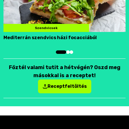
Szendvicsek
Mediterrán szendvics házi focacciából
F
Főztél valami tutit a hétvégén? Oszd meg
másokkal is a receptet!
Receptfeltöltés