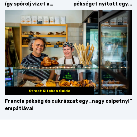
így spórolj vizet a
pékséget nyitott egy
konyhában
Dublinból hazatért pár
Street Kitchen Guide
Francia pékség és cukrászat egy „nagy csipetnyi”
empátiával