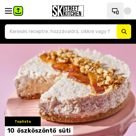
Toplista
10
őszköszöntő
süti