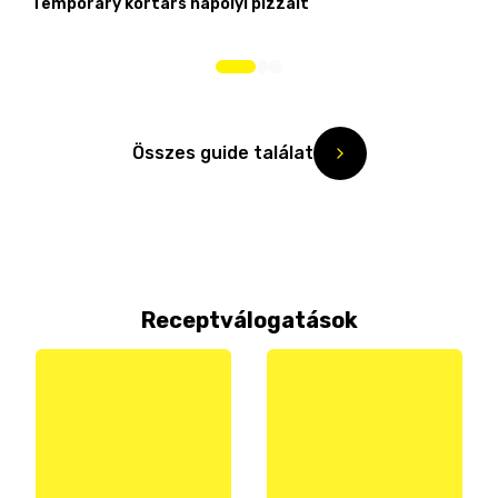
Temporary kortárs nápolyi pizzáit
Összes guide találat
Receptválogatások