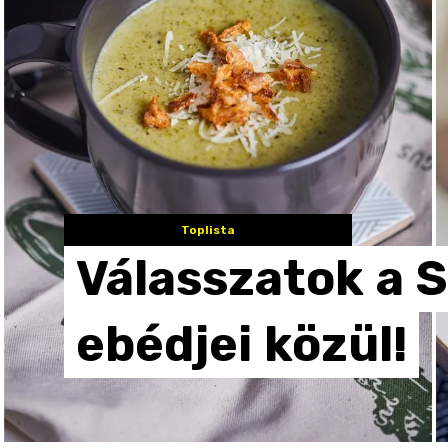
Toplista
Válasszatok
a
S
ebédjei
közül!