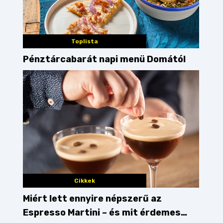
Toplista
Pénztárcabarát napi menü Domától
Cikkek
Miért lett ennyire népszerű az
Espresso Martini – és mit érdemes