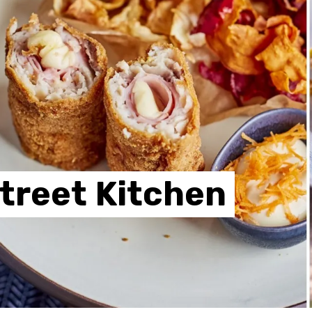
treet
Kitchen