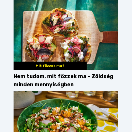
enni mellé?
Mit főzzek ma?
Nem tudom, mit főzzek ma – Zöldség
minden mennyiségben