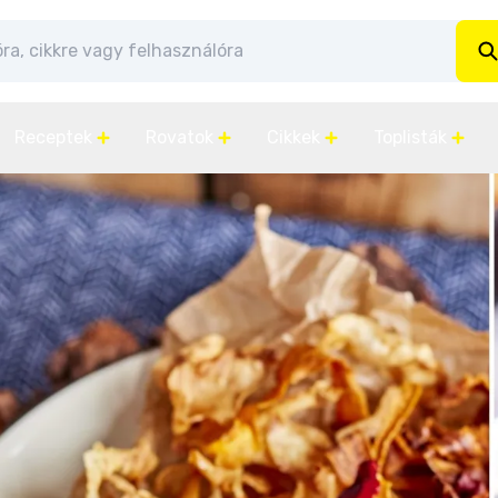
Receptek
Rovatok
Cikkek
Toplisták