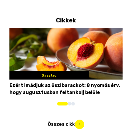
Cikkek
Gasztro
Ezért imádjuk az őszibarackot: 8 nyomós érv,
7 n
hogy augusztusban feltankolj belőle
Összes cikk