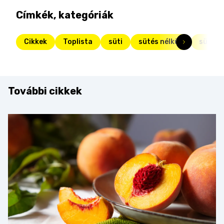
Címkék, kategóriák
Cikkek
Toplista
süti
sütés nélküli
sütem
További cikkek