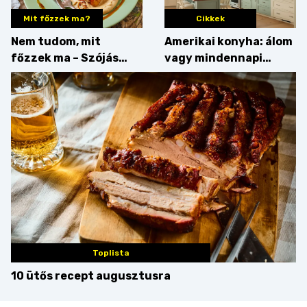
Mit főzzek ma?
Cikkek
Nem tudom, mit
Amerikai konyha: álom
főzzek ma – Szójás
vagy mindennapi
sztori
bosszúság? Mutatjuk
az érveket
Toplista
10 ütős recept augusztusra