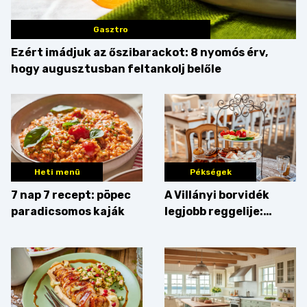
Gasztro
Ezért imádjuk az őszibarackot: 8 nyomós érv,
hogy augusztusban feltankolj belőle
Heti menü
Pékségek
7 nap 7 recept: pöpec
A Villányi borvidék
paradicsomos kaják
legjobb reggelije:
kovászos kenyér és
gourmet pékáruk
Palkonyán