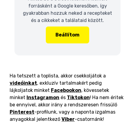
forrásként a Google keresőben, így
gyakrabban hozzuk neked a recepteket
és a cikkeket a találataid között.
Beállítom
Ha tetszett a toplista, akkor csekkoljátok a
videóinkat
, exkluzív tartalmakért pedig
lájkoljatok minket
Facebookon
, kövessetek
minket
Instagramon
és
Tiktokon
! Ha nem éritek
be ennyivel, akkor irány a rendszeresen frissülő
Pinterest
-profilunk, vagy a naponta izgalmas
anyagokkal jelentkező
Viber
-csatornánk!