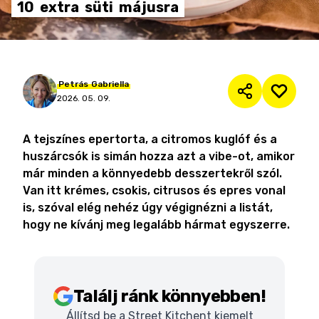
10
extra
süti
májusra
Petrás
Gabriella
2026. 05. 09.
A tejszínes epertorta, a citromos kuglóf és a
huszárcsók is simán hozza azt a vibe-ot, amikor
már minden a könnyedebb desszertekről szól.
Van itt krémes, csokis, citrusos és epres vonal
is, szóval elég nehéz úgy végignézni a listát,
hogy ne kívánj meg legalább hármat egyszerre.
Találj ránk könnyebben!
Állítsd be a Street Kitchent kiemelt