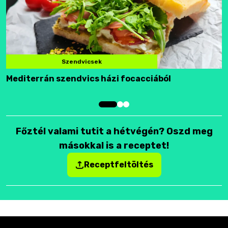
Szendvicsek
Mediterrán szendvics házi focacciából
F
Főztél valami tutit a hétvégén? Oszd meg
másokkal is a receptet!
Receptfeltöltés