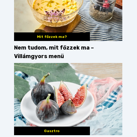
Mit főzzek ma?
Nem tudom, mit főzzek ma –
Villámgyors menü
Gasztro