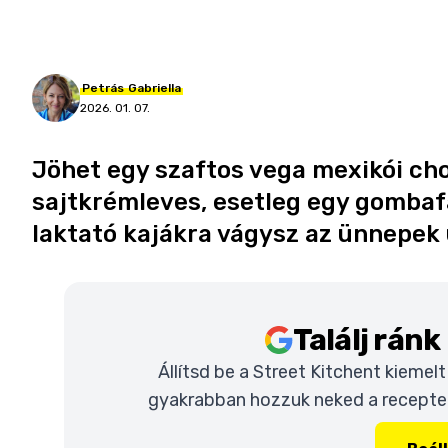
Petrás
Gabriella
2026. 01. 07.
Jöhet egy szaftos vega mexikói c
sajtkrémleves, esetleg egy gombaf
laktató kajákra vágysz az ünnepek u
Találj rán
Állítsd be a Street Kitchent kiemel
gyakrabban hozzuk neked a recepteke