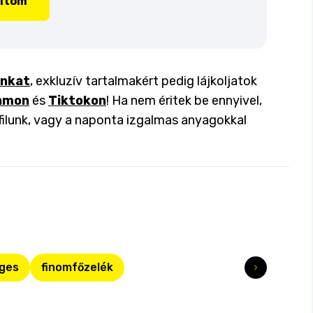
lítom
inkat
, exkluzív tartalmakért pedig lájkoljatok
amon
és
Tiktokon
! Ha nem éritek be ennyivel,
filunk, vagy a naponta izgalmas anyagokkal
ges
finomfőzelék