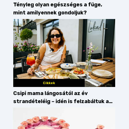
Tényleg olyan egészséges a füge,
mint amilyennek gondoljuk?
Cikkek
Csipi mama lángosától az év
strandételéig – idén is felzabáltuk a
Balaton déli partját