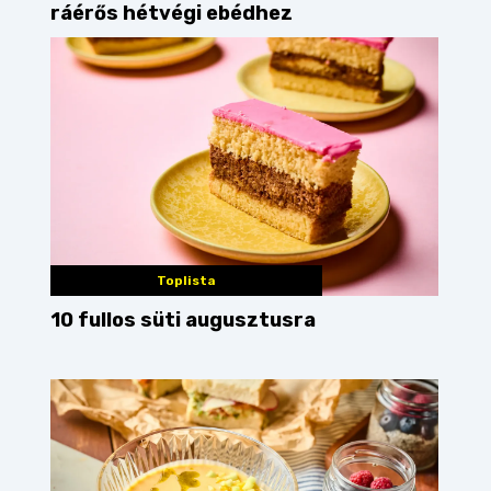
ráérős hétvégi ebédhez
Toplista
10 fullos süti augusztusra