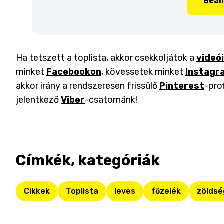
Beál
Ha tetszett a toplista, akkor csekkoljátok a
videó
minket
Facebookon
, kövessetek minket
Instagr
akkor irány a rendszeresen frissülő
Pinterest
-pro
jelentkező
Viber
-csatornánk!
Címkék, kategóriák
Cikkek
Toplista
leves
főzelék
zöldsé