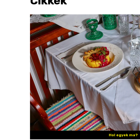
Cikkek
Hol egyek ma?