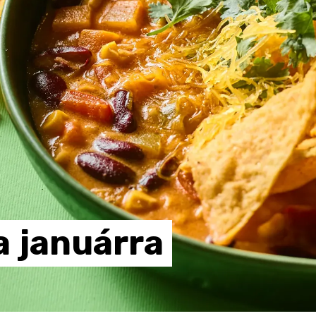
a
januárra