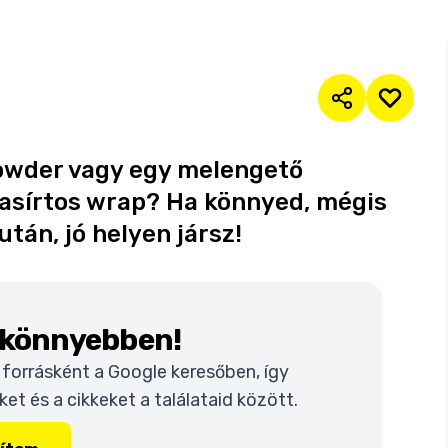
howder vagy egy melengető
asírtos wrap? Ha könnyed, mégis
tán, jó helyen jársz!
k könnyebben!
t forrásként a Google keresőben, így
t és a cikkeket a találataid között.