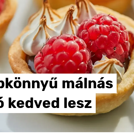
bkönnyű
málnás
ó
kedved
lesz