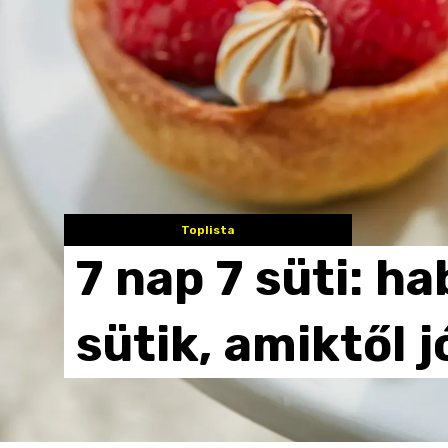
Toplista
7
nap
7
süti:
ha
sütik,
amiktől
j