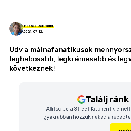
Petrás
Gabriella
2021. 07. 12.
Üdv a málnafanatikusok mennyorsz
leghabosabb, legkrémesebb és legv
következnek!
Találj rán
Állítsd be a Street Kitchent kiemel
gyakrabban hozzuk neked a recepteke