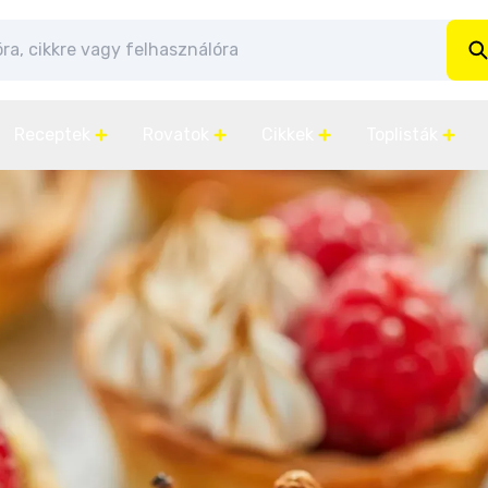
Receptek
Rovatok
Cikkek
Toplisták