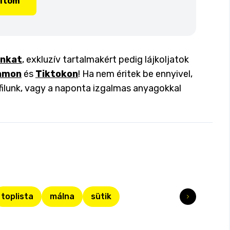
lítom
inkat
, exkluzív tartalmakért pedig lájkoljatok
amon
és
Tiktokon
! Ha nem éritek be ennyivel,
filunk, vagy a naponta izgalmas anyagokkal
toplista
málna
sütik