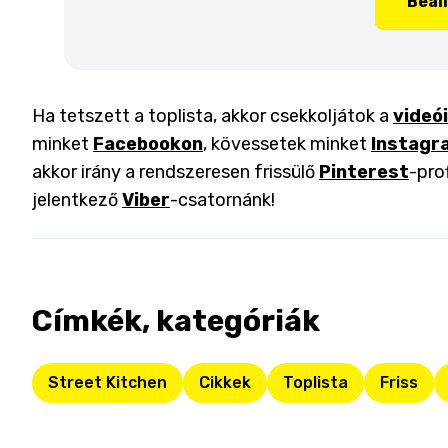
Beál
Ha tetszett a toplista, akkor csekkoljátok a
videó
minket
Facebookon
, kövessetek minket
Instagr
akkor irány a rendszeresen frissülő
Pinterest
-pro
jelentkező
Viber
-csatornánk!
Címkék, kategóriák
Street Kitchen
Cikkek
Toplista
Friss