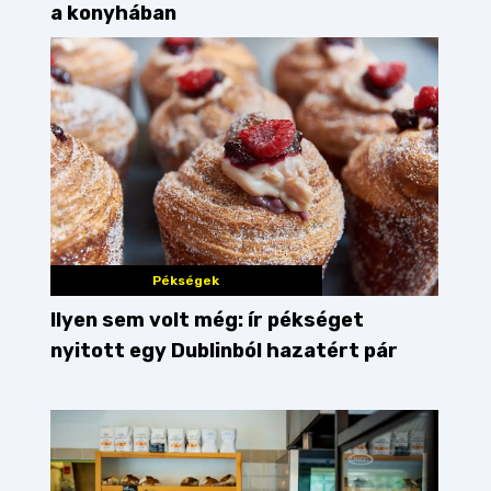
a konyhában
Pékségek
Ilyen sem volt még: ír pékséget
nyitott egy Dublinból hazatért pár