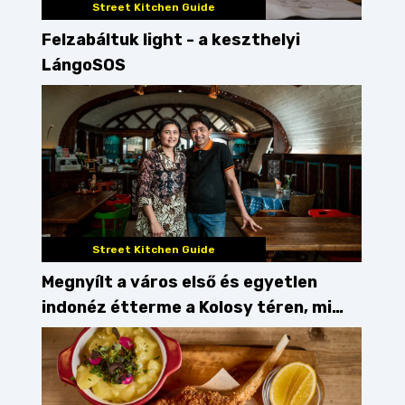
Street Kitchen Guide
Felzabáltuk light - a keszthelyi
LángoSOS
Street Kitchen Guide
Megnyílt a város első és egyetlen
indonéz étterme a Kolosy téren, mi
pedig kipróbáltuk!