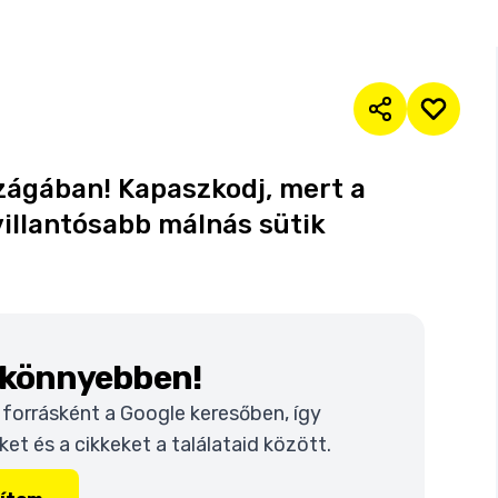
ágában! Kapaszkodj, mert a
illantósabb málnás sütik
k könnyebben!
t forrásként a Google keresőben, így
t és a cikkeket a találataid között.