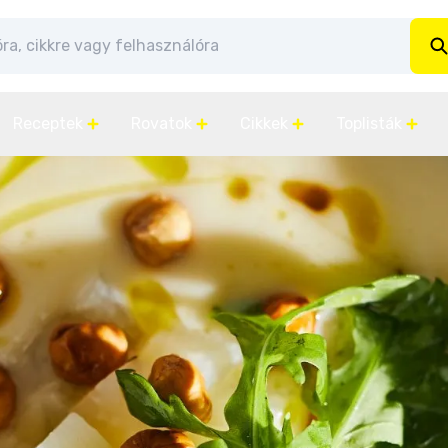
Receptek
Rovatok
Cikkek
Toplisták