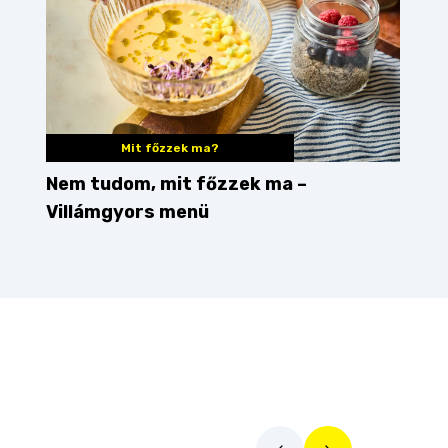
Mit főzzek ma?
Nem tudom, mit főzzek ma –
Villámgyors menü