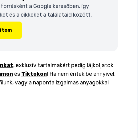
t forrásként a Google keresőben, így
t és a cikkeket a találataid között.
lítom
inkat
, exkluzív tartalmakért pedig lájkoljatok
amon
és
Tiktokon
! Ha nem éritek be ennyivel,
filunk, vagy a naponta izgalmas anyagokkal