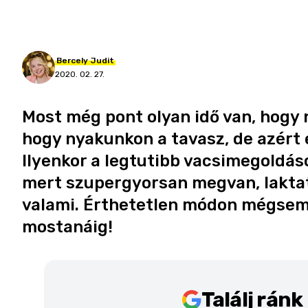
Bercely
Judit
2020. 02. 27.
Most még pont olyan idő van, hogy
hogy nyakunkon a tavasz, de azért 
Ilyenkor a legtutibb vacsimegoldáso
mert szupergyorsan megvan, laktató
valami. Érthetetlen módon mégsem 
mostanáig!
Találj rán