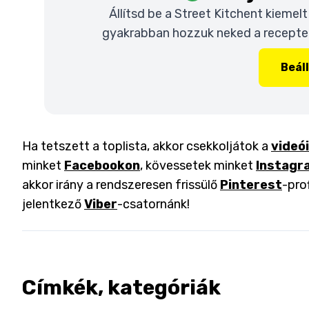
Állítsd be a Street Kitchent kiemel
gyakrabban hozzuk neked a recepteke
Beál
Ha tetszett a toplista, akkor csekkoljátok a
videó
minket
Facebookon
, kövessetek minket
Instagr
akkor irány a rendszeresen frissülő
Pinterest
-pro
jelentkező
Viber
-csatornánk!
Címkék, kategóriák