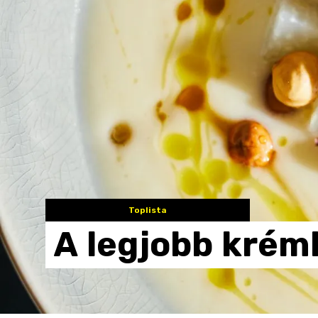
Toplista
A
legjobb
krém