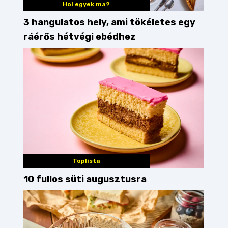
Hol egyek ma?
3 hangulatos hely, ami tökéletes egy
ráérős hétvégi ebédhez
Toplista
10 fullos süti augusztusra