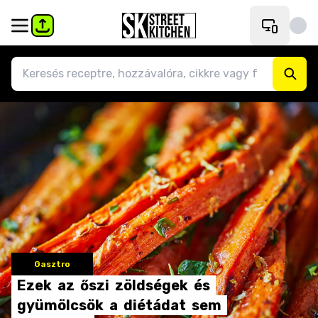
Gasztro
Ezek
az
őszi
zöldségek
és
gyümölcsök
a
diétádat
sem