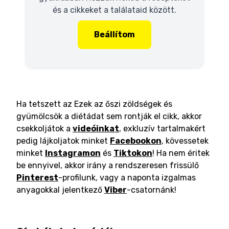
és a cikkeket a találataid között.
Beállítom
Ha tetszett az Ezek az őszi zöldségek és
gyümölcsök a diétádat sem rontják el cikk, akkor
csekkoljátok a
videóinkat
, exkluzív tartalmakért
pedig lájkoljatok minket
Facebookon
, kövessetek
minket
Instagramon
és
Tiktokon
! Ha nem éritek
be ennyivel, akkor irány a rendszeresen frissülő
Pinterest
-profilunk, vagy a naponta izgalmas
anyagokkal jelentkező
Viber
-csatornánk!