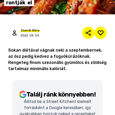
rontják
el
Cserdi
Dóra
2022. 09. 03.
Sokan diétával vágnak neki a szeptembernek,
az ősz pedig kedvez a fogyókúrázóknak.
Rengeteg finom szezonális gyümölcs és zöldség
tartalmaz minimális kalóriát.
Találj ránk könnyebben!
Állítsd be a Street Kitchent kiemelt
forrásként a Google keresőben, így
gyakrabban hozzuk neked a recepteket