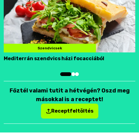
Szendvicsek
Mediterrán szendvics házi focacciából
F
Főztél valami tutit a hétvégén? Oszd meg
másokkal is a receptet!
Receptfeltöltés