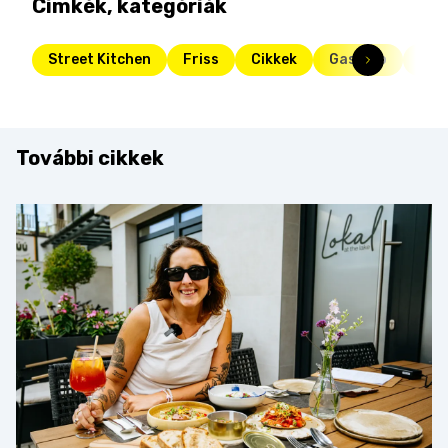
Címkék, kategóriák
Street Kitchen
Friss
Cikkek
Gasztro
kaló
További cikkek