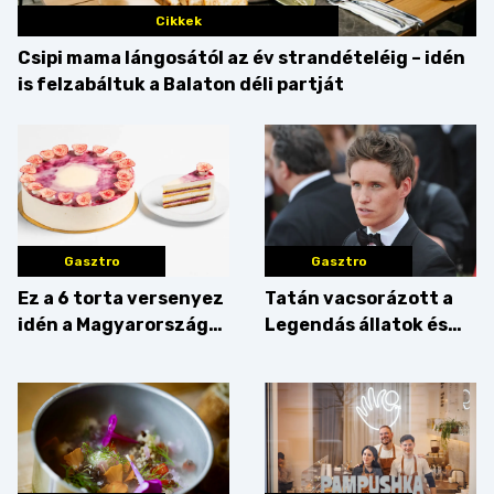
Cikkek
Csipi mama lángosától az év strandételéig – idén
is felzabáltuk a Balaton déli partját
Gasztro
Gasztro
Ez a 6 torta versenyez
Tatán vacsorázott a
idén a Magyarország
Legendás állatok és
tortája címért
megfigyelésük sztárja!