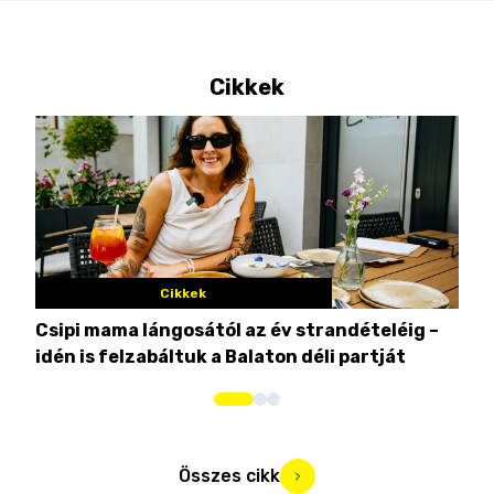
Cikkek
Cikkek
Csipi mama lángosától az év strandételéig –
Ez 
idén is felzabáltuk a Balaton déli partját
tor
Összes cikk