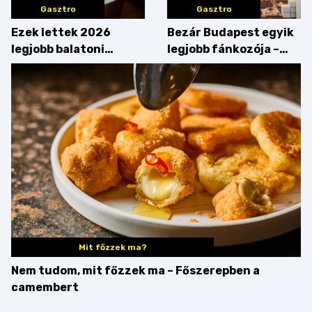
Gasztro
Gasztro
Ezek lettek 2026
Bezár Budapest egyik
legjobb balatoni
legjobb fánkozója –
strandételei –
búcsúzik a Pampushka
végigkóstoltuk a
győzteseket
Mit főzzek ma?
Nem tudom, mit főzzek ma – Főszerepben a
camembert