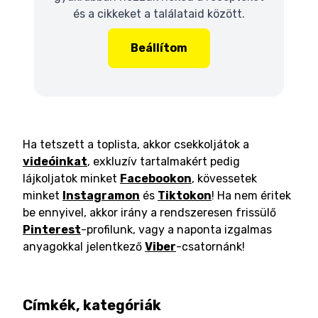
és a cikkeket a találataid között.
Beállítom
Ha tetszett a toplista, akkor csekkoljátok a
videóinkat
, exkluzív tartalmakért pedig
lájkoljatok minket
Facebookon
, kövessetek
minket
Instagramon
és
Tiktokon
! Ha nem éritek
be ennyivel, akkor irány a rendszeresen frissülő
Pinterest
-profilunk, vagy a naponta izgalmas
anyagokkal jelentkező
Viber
-csatornánk!
Címkék, kategóriák