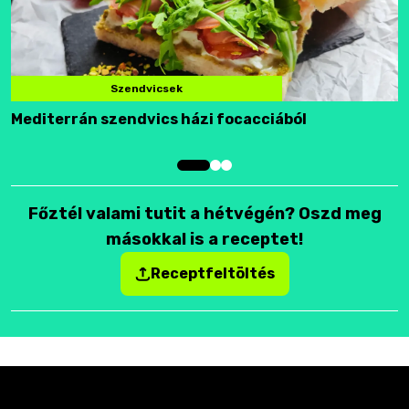
Szendvicsek
Mediterrán szendvics házi focacciából
F
Főztél valami tutit a hétvégén? Oszd meg
másokkal is a receptet!
Receptfeltöltés