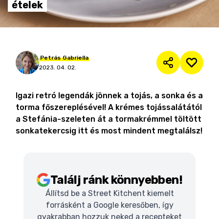
ételek
Petrás
Gabriella
2023. 04. 02.
Igazi retró legendák jönnek a tojás, a sonka és a
torma főszereplésével! A krémes tojássalátától
a Stefánia-szeleten át a tormakrémmel töltött
sonkatekercsig itt és most mindent megtalálsz!
Találj ránk könnyebben!
Állítsd be a Street Kitchent kiemelt
forrásként a Google keresőben, így
gyakrabban hozzuk neked a recepteket