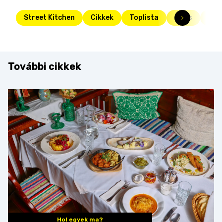
Street Kitchen
Cikkek
Toplista
Friss
hús
További cikkek
Hol egyek ma?