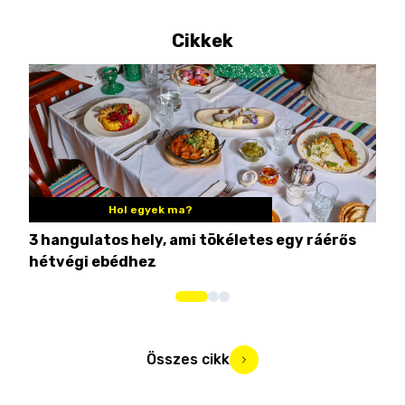
Cikkek
Hol egyek ma?
3 hangulatos hely, ami tökéletes egy ráérős
10 
hétvégi ebédhez
Összes cikk