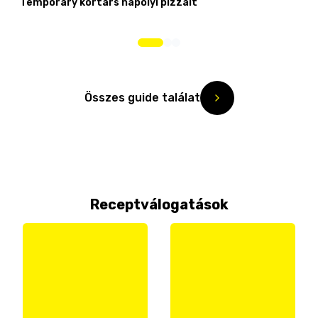
Temporary kortárs nápolyi pizzáit
Összes guide találat
Receptválogatások