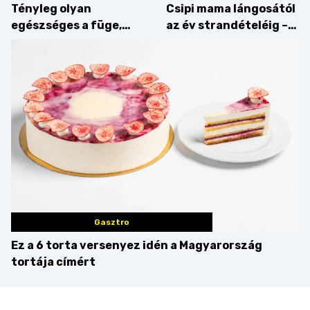
Tényleg olyan
Csipi mama lángosától
egészséges a füge,
az év strandételéig –
mint amilyennek
idén is felzabáltuk a
gondoljuk?
Balaton déli partját
Gasztro
Ez a 6 torta versenyez idén a Magyarország
tortája címért