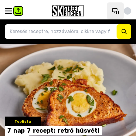
Toplista
7
nap
7
recept:
retró
húsvéti