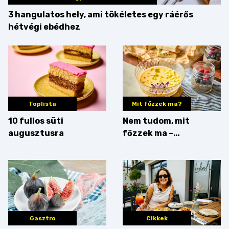
3 hangulatos hely, ami tökéletes egy ráérős
hétvégi ebédhez
Toplista
Mit főzzek ma?
10 fullos süti
Nem tudom, mit
augusztusra
főzzek ma –
Villámgyors menü
Gasztro
Cikkek