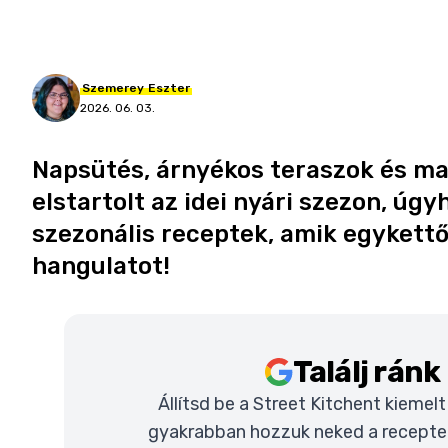
Szemerey
Eszter
2026. 06. 03.
Napsütés, árnyékos teraszok és maxo
elstartolt az idei nyári szezon, úg
szezonális receptek, amik egykett
hangulatot!
Találj rán
Állítsd be a Street Kitchent kiemel
gyakrabban hozzuk neked a recepteke