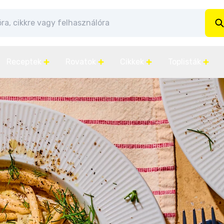
Receptek
Rovatok
Cikkek
Toplisták