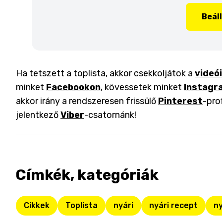
Beál
Ha tetszett a toplista, akkor csekkoljátok a
videó
minket
Facebookon
, kövessetek minket
Instagr
akkor irány a rendszeresen frissülő
Pinterest
-pro
jelentkező
Viber
-csatornánk!
Címkék, kategóriák
Cikkek
Toplista
nyári
nyári recept
ny