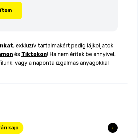
lítom
inkat
, exkluzív tartalmakért pedig lájkoljatok
amon
és
Tiktokon
! Ha nem éritek be ennyivel,
filunk, vagy a naponta izgalmas anyagokkal
ári kaja