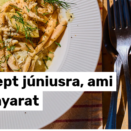
ept
júniusra,
ami
nyarat