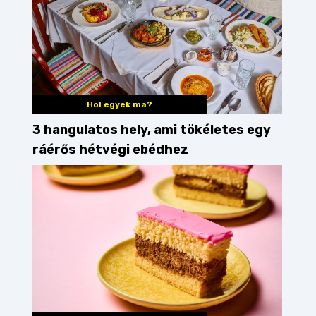
Hol egyek ma?
3 hangulatos hely, ami tökéletes egy
ráérős hétvégi ebédhez