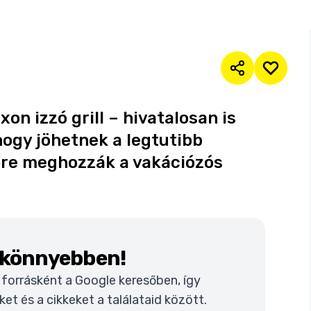
n izzó grill – hivatalosan is
yhogy jöhetnek a legtutibb
őre meghozzák a vakációzós
k könnyebben!
t forrásként a Google keresőben, így
t és a cikkeket a találataid között.