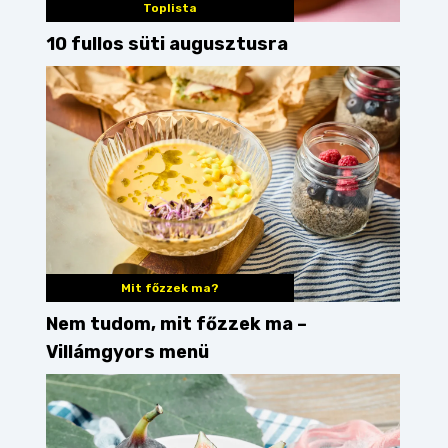
Toplista
10 fullos süti augusztusra
Mit főzzek ma?
Nem tudom, mit főzzek ma –
Villámgyors menü