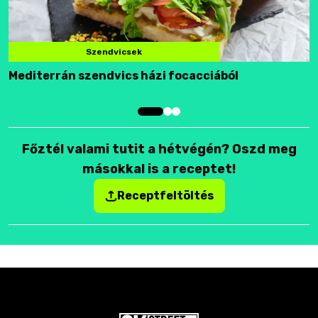
Szendvicsek
Mediterrán szendvics házi focacciából
F
Főztél valami tutit a hétvégén? Oszd meg
másokkal is a receptet!
Receptfeltöltés