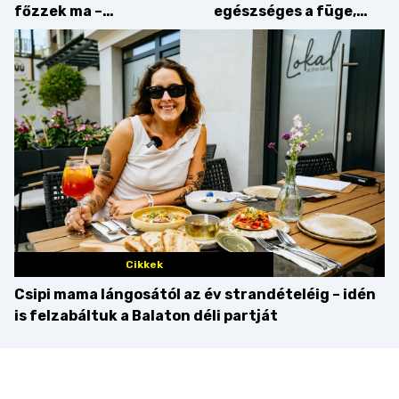
főzzek ma –
egészséges a füge,
Villámgyors menü
mint amilyennek
gondoljuk?
Cikkek
Csipi mama lángosától az év strandételéig – idén
is felzabáltuk a Balaton déli partját