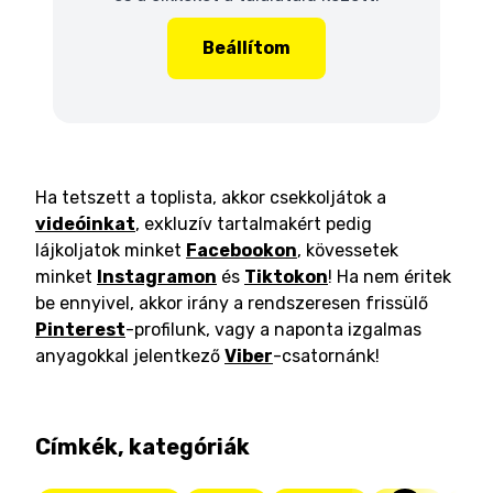
Beállítom
Ha tetszett a toplista, akkor csekkoljátok a
videóinkat
, exkluzív tartalmakért pedig
lájkoljatok minket
Facebookon
, kövessetek
minket
Instagramon
és
Tiktokon
! Ha nem éritek
be ennyivel, akkor irány a rendszeresen frissülő
Pinterest
-profilunk, vagy a naponta izgalmas
anyagokkal jelentkező
Viber
-csatornánk!
Címkék, kategóriák