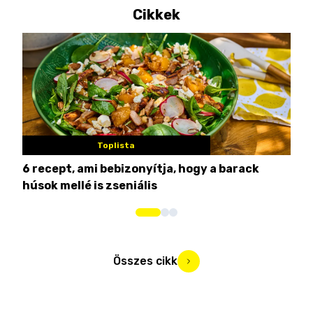
Cikkek
Toplista
6 recept, ami bebizonyítja, hogy a barack
3 h
húsok mellé is zseniális
hét
Összes cikk