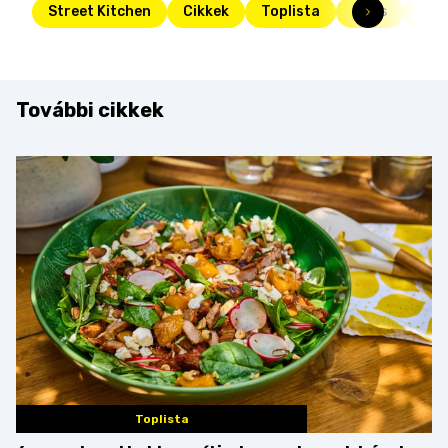
Street Kitchen
Cikkek
Toplista
Friss
ruk
További cikkek
Toplista