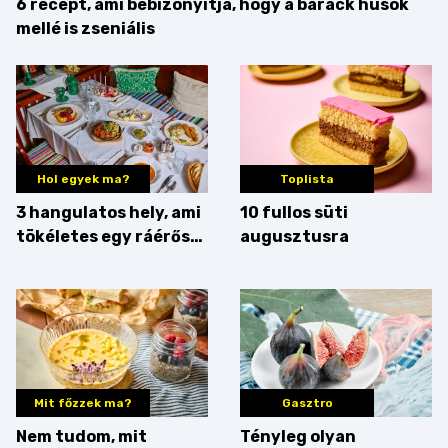
6 recept, ami bebizonyítja, hogy a barack húsok
mellé is zseniális
Hol egyek ma?
Toplista
3 hangulatos hely, ami
10 fullos süti
tökéletes egy ráérős
augusztusra
hétvégi ebédhez
Mit főzzek ma?
Gasztro
Nem tudom, mit
Tényleg olyan