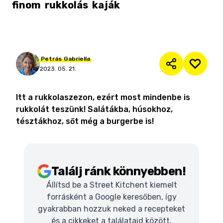
finom
rukkolás
kaják
Petrás
Gabriella
2023. 05. 21.
Itt a rukkolaszezon, ezért most mindenbe is
rukkolát teszünk! Salátákba, húsokhoz,
tésztákhoz, sőt még a burgerbe is!
Találj ránk könnyebben!
Állítsd be a Street Kitchent kiemelt
forrásként a Google keresőben, így
gyakrabban hozzuk neked a recepteket
és a cikkeket a találataid között.