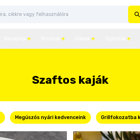
Receptek
Rovatok
Cikkek
Toplisták
Szaftos kaják
Megúszós nyári kedvenceink
Grillfokozatba 