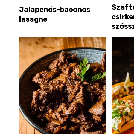
Szaft
Jalapenós-baconös
csirke
lasagne
szóss