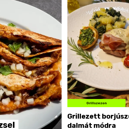
Grillszezon
Grillezett borjús
zsel
dalmát módra