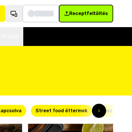
Receptfeltöltés
SK Shop
kapcsolva
Street food éttermek
Főzz okosan!