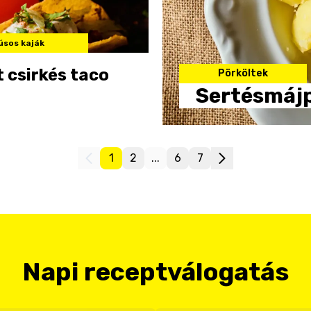
úsos kaják
 csirkés taco
Pörköltek
Sertésmájp
1
2
...
6
7
Napi receptválogatás