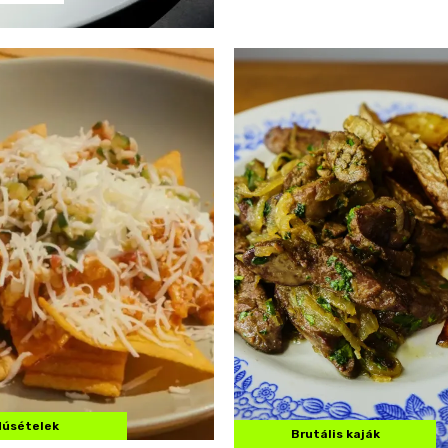
Húsételek
Brutális kaják