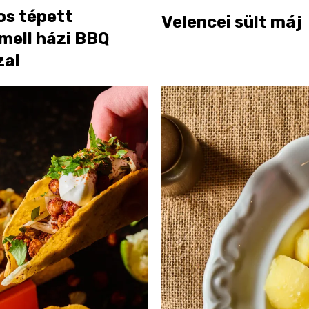
os tépett
Velencei sült máj
mell házi BBQ
zal