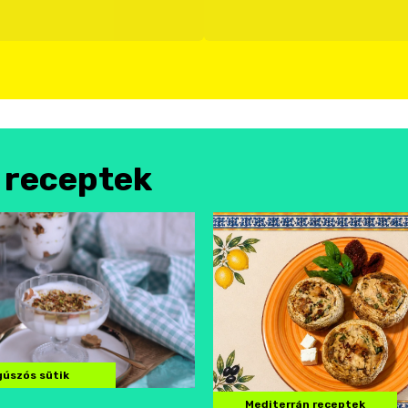
l receptek
úszós sütik
Mediterrán receptek