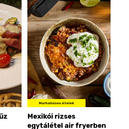
Marhahúsos ételek
zűz
Mexikói rizses
egytálétel air fryerben