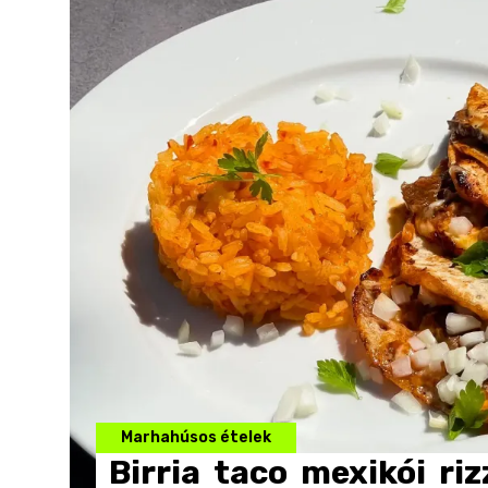
Marhahúsos ételek
Birria
taco
mexikói
riz