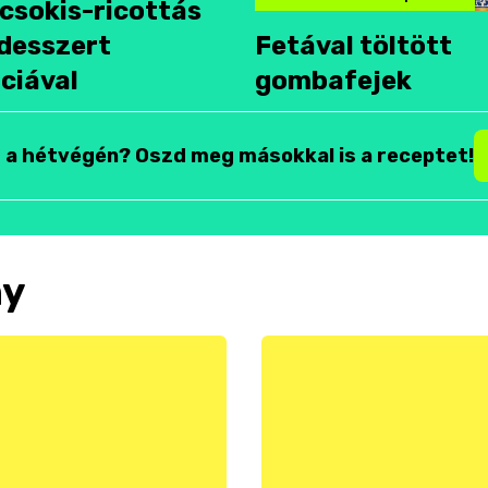
csokis-ricottás
desszert
Fetával töltött
ciával
gombafejek
t a hétvégén? Oszd meg másokkal is a receptet!
ny