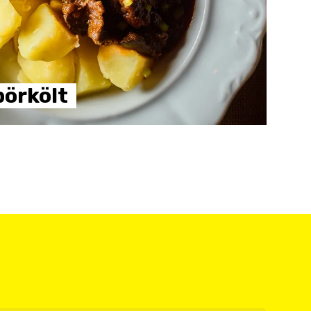
örkölt