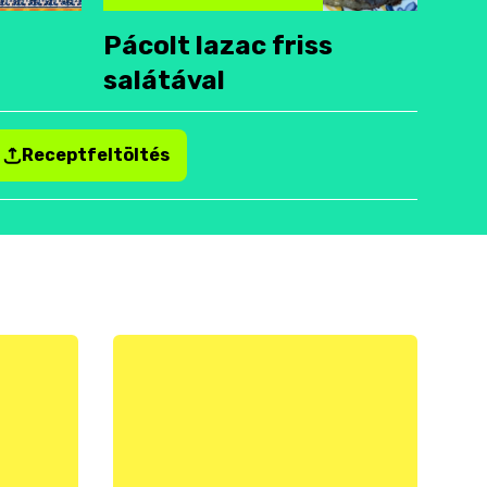
Pácolt lazac friss
salátával
Receptfeltöltés