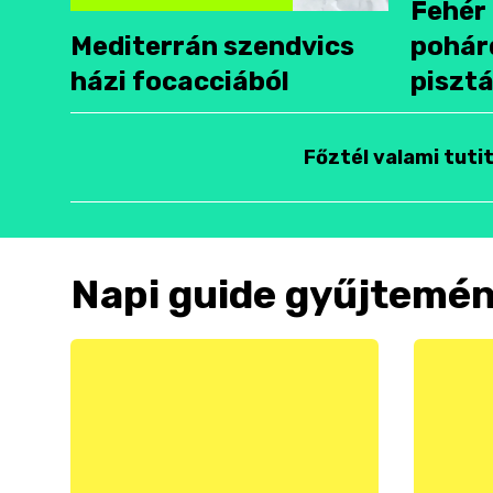
Fehér 
Mediterrán szendvics
pohár
házi focacciából
pisztá
Főztél valami tuti
Napi guide gyűjtemé