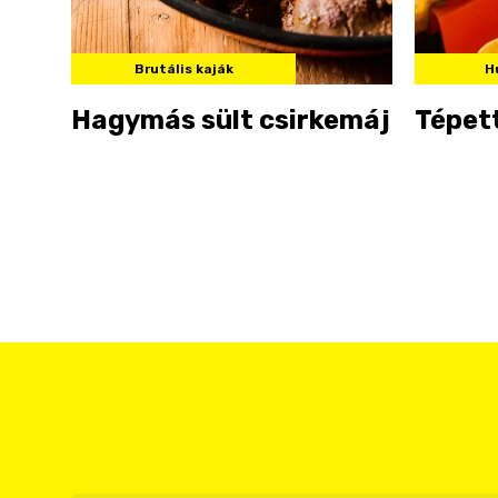
Brutális kaják
H
Hagymás sült csirkemáj
Tépett