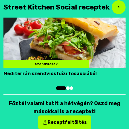
Street Kitchen Social receptek
Szendvicsek
Mediterrán szendvics házi focacciából
F
Főztél valami tutit a hétvégén? Oszd meg
másokkal is a receptet!
Receptfeltöltés