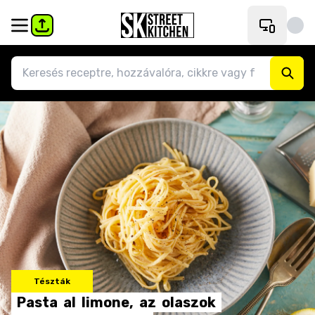
Tészták
Pasta
al
limone,
az
olaszok