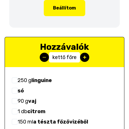
Beállítom
Hozzávalók
kettő főre
250
g
linguine
só
90
g
vaj
1
db
citrom
150
ml
a tészta főzővizéből