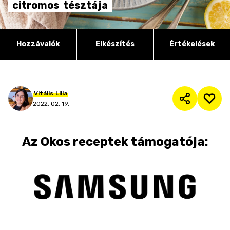
citromos
tésztája
Hozzávalók
Elkészítés
Értékelések
Vitális
Lilla
2022. 02. 19.
Az
Okos receptek
támogatója: