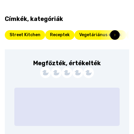
Címkék, kategóriák
Street Kitchen
Receptek
Vegetáriánus ételek
F
Megfőzték, értékelték