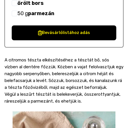
őrölt bors
50
g
parmezán
Bevásárlólistához adás
A citromos tészta elkészítéséhez a tésztát bő, sós
vízben al dentére főzzük. Közben a vajat felolvasztjuk egy
nagyobb serpenyőben, belereszeljük a citrom héját és
belefacsarjuk a levét. Sózzuk, borsozzuk, és kanalazunk rá
a tészta főzővizéből, majd az egészet beforraljuk.
Végül a leszűrt tésztát is belekeverjük, összerottyantjuk,
ráreszeljük a parmezánt, és ehetjük is.