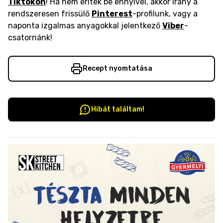
Tiktokon
! Ha nem éritek be ennyivel, akkor irány a
rendszeresen frissülő
Pinterest
-profilunk, vagy a
naponta izgalmas anyagokkal jelentkező
Viber
-
csatornánk!
Recept nyomtatása
Hibát találtam!