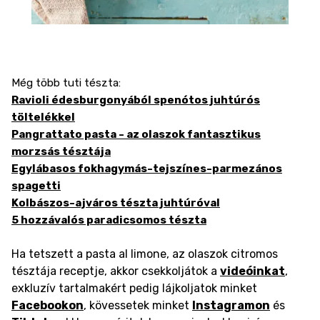
Még több tuti tészta:
Ravioli édesburgonyából spenótos juhtúrós
töltelékkel
Pangrattato pasta - az olaszok fantasztikus
morzsás tésztája
Egylábasos fokhagymás-tejszínes-parmezános
spagetti
Kolbászos-ajváros tészta juhtúróval
5 hozzávalós paradicsomos tészta
Ha tetszett a pasta al limone, az olaszok citromos
tésztája receptje, akkor csekkoljátok a
videóinkat
,
exkluzív tartalmakért pedig lájkoljatok minket
Facebookon
, kövessetek minket
Instagramon
és