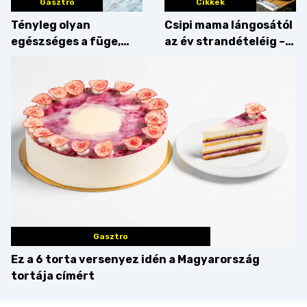
Gasztro
Cikkek
Tényleg olyan
Csipi mama lángosától
egészséges a füge,
az év strandételéig –
mint amilyennek
idén is felzabáltuk a
gondoljuk?
Balaton déli partját
Gasztro
Ez a 6 torta versenyez idén a Magyarország
tortája címért