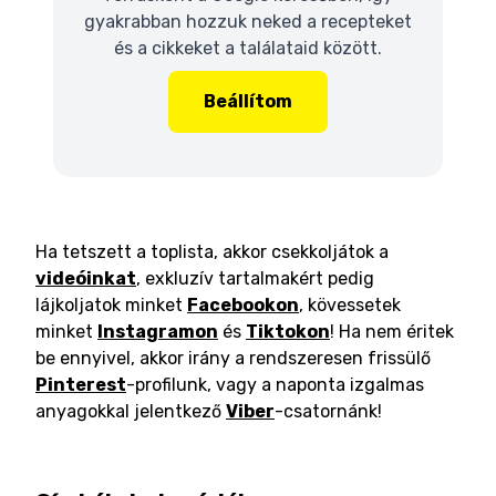
gyakrabban hozzuk neked a recepteket
és a cikkeket a találataid között.
Beállítom
Ha tetszett a toplista, akkor csekkoljátok a
videóinkat
, exkluzív tartalmakért pedig
lájkoljatok minket
Facebookon
, kövessetek
minket
Instagramon
és
Tiktokon
! Ha nem éritek
be ennyivel, akkor irány a rendszeresen frissülő
Pinterest
-profilunk, vagy a naponta izgalmas
anyagokkal jelentkező
Viber
-csatornánk!