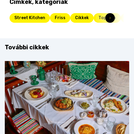
Címkék, kategóriák
Street Kitchen
Friss
Cikkek
Toplista
top
További cikkek