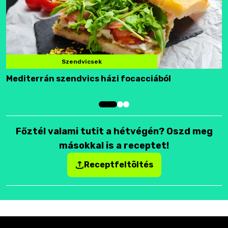
Szendvicsek
Mediterrán szendvics házi focacciából
F
Főztél valami tutit a hétvégén? Oszd meg
másokkal is a receptet!
Receptfeltöltés