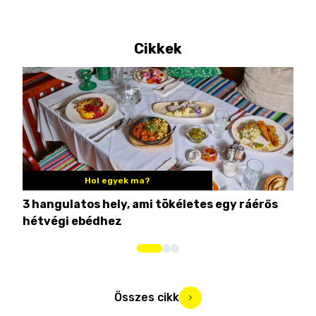
Cikkek
Hol egyek ma?
3 hangulatos hely, ami tökéletes egy ráérős
10 
hétvégi ebédhez
Összes cikk