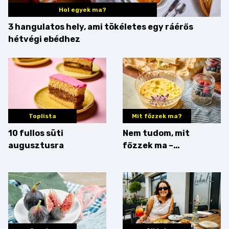
Hol egyek ma?
3 hangulatos hely, ami tökéletes egy ráérős
hétvégi ebédhez
Toplista
Mit főzzek ma?
10 fullos süti
Nem tudom, mit
augusztusra
főzzek ma –
Villámgyors menü