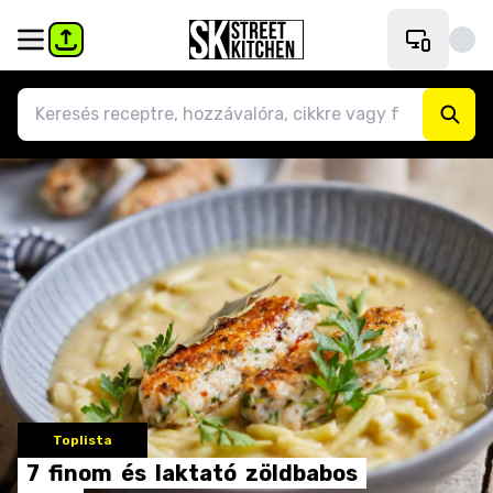
Toplista
7
finom
és
laktató
zöldbabos