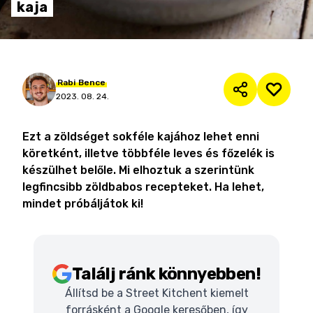
kaja
Rabi
Bence
2023. 08. 24.
Ezt a zöldséget sokféle kajához lehet enni
köretként, illetve többféle leves és főzelék is
készülhet belőle. Mi elhoztuk a szerintünk
legfincsibb zöldbabos recepteket. Ha lehet,
mindet próbáljátok ki!
Találj ránk könnyebben!
Állítsd be a Street Kitchent kiemelt
forrásként a Google keresőben, így