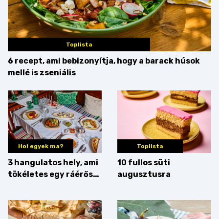
Toplista
6 recept, ami bebizonyítja, hogy a barack húsok
mellé is zseniális
Hol egyek ma?
Toplista
3 hangulatos hely, ami
10 fullos süti
tökéletes egy ráérős
augusztusra
hétvégi ebédhez