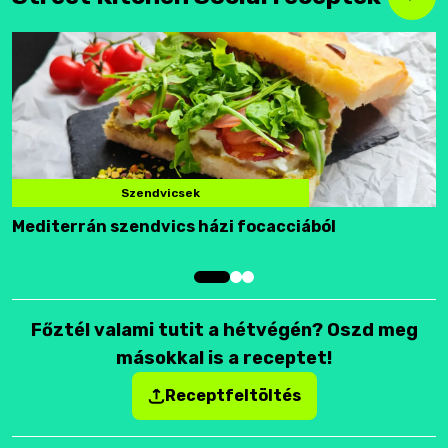
Szendvicsek
Mediterrán szendvics házi focacciából
F
Főztél valami tutit a hétvégén? Oszd meg
másokkal is a receptet!
Receptfeltöltés