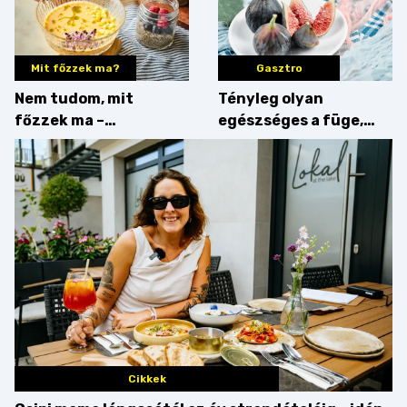
Mit főzzek ma?
Gasztro
Nem tudom, mit
Tényleg olyan
főzzek ma –
egészséges a füge,
Villámgyors menü
mint amilyennek
gondoljuk?
Cikkek