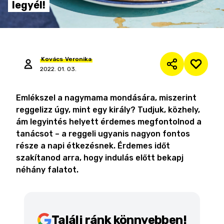
legyél!
Kovács
Veronika
2022. 01. 03.
Emlékszel a nagymama mondására, miszerint
reggelizz úgy, mint egy király? Tudjuk, közhely,
ám legyintés helyett érdemes megfontolnod a
tanácsot – a reggeli ugyanis nagyon fontos
része a napi étkezésnek. Érdemes időt
szakítanod arra, hogy indulás előtt bekapj
néhány falatot.
Találj ránk könnyebben!