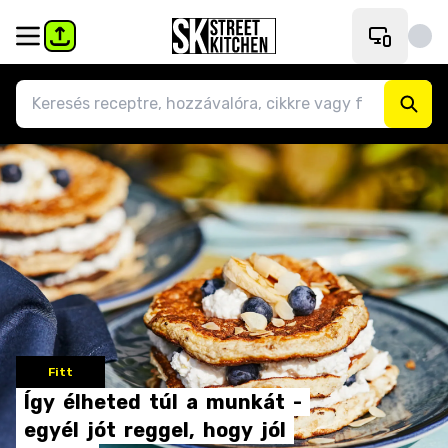
Fitt
Így
élheted
túl
a
munkát
-
egyél
jót
reggel,
hogy
jól