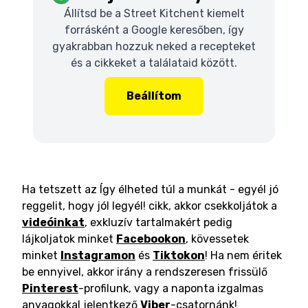
Állítsd be a Street Kitchent kiemelt
forrásként a Google keresőben, így
gyakrabban hozzuk neked a recepteket
és a cikkeket a találataid között.
Beállítom
Ha tetszett az Így élheted túl a munkát - egyél jó
reggelit, hogy jól legyél! cikk, akkor csekkoljátok a
videóinkat
, exkluzív tartalmakért pedig
lájkoljatok minket
Facebookon
, kövessetek
minket
Instagramon
és
Tiktokon
! Ha nem éritek
be ennyivel, akkor irány a rendszeresen frissülő
Pinterest
-profilunk, vagy a naponta izgalmas
anyagokkal jelentkező
Viber
-csatornánk!