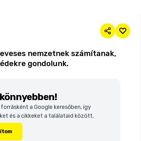
leveses nemzetnek számítanak,
ebédekre gondolunk.
k könnyebben!
t forrásként a Google keresőben, így
t és a cikkeket a találataid között.
lítom