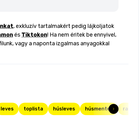
inkat
, exkluzív tartalmakért pedig lájkoljatok
amon
és
Tiktokon
! Ha nem éritek be ennyivel,
filunk, vagy a naponta izgalmas anyagokkal
leves
toplista
húsleves
húsmentes
ragul