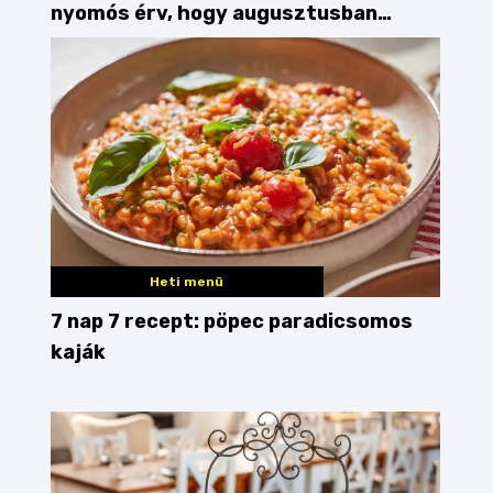
nyomós érv, hogy augusztusban
feltankolj belőle
Heti menü
7 nap 7 recept: pöpec paradicsomos
kaják
eves
tárkony