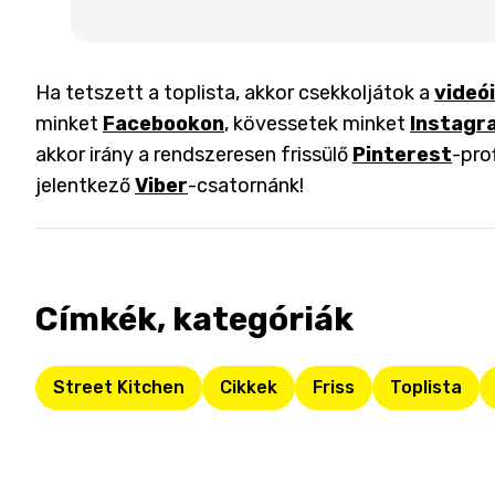
Ha tetszett a toplista, akkor csekkoljátok a
videó
minket
Facebookon
, kövessetek minket
Instagr
akkor irány a rendszeresen frissülő
Pinterest
-pro
jelentkező
Viber
-csatornánk!
Címkék, kategóriák
Street Kitchen
Cikkek
Friss
Toplista