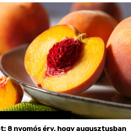
ot: 8 nyomós érv, hogy augusztusban