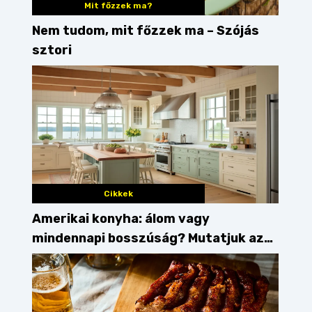
Mit főzzek ma?
Nem tudom, mit főzzek ma – Szójás
sztori
Cikkek
Amerikai konyha: álom vagy
mindennapi bosszúság? Mutatjuk az
érveket