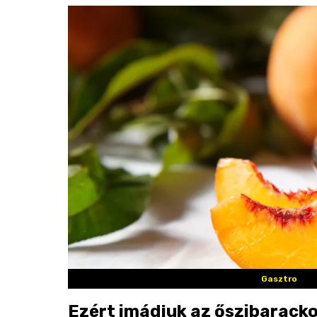
Gasztro
Ezért imádjuk az őszibarack