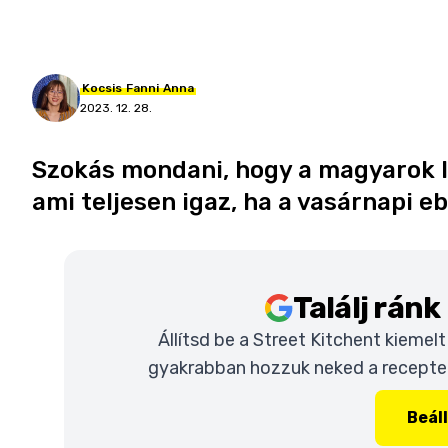
Kocsis
Fanni
Anna
2023. 12. 28.
Szokás mondani, hogy a magyarok 
ami teljesen igaz, ha a vasárnapi 
Találj rán
Állítsd be a Street Kitchent kiemel
gyakrabban hozzuk neked a recepteke
Beál