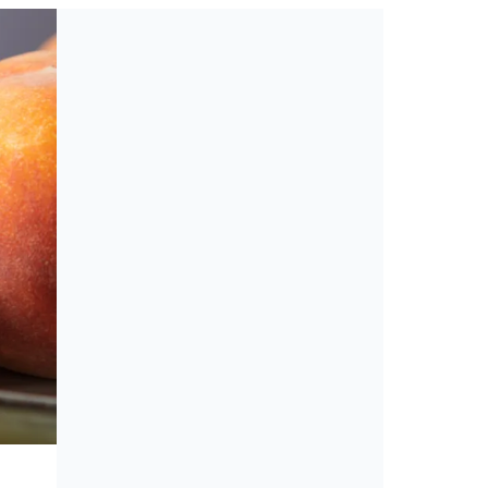
Heti menü
7 nap 7 recept: pöpec paradicso