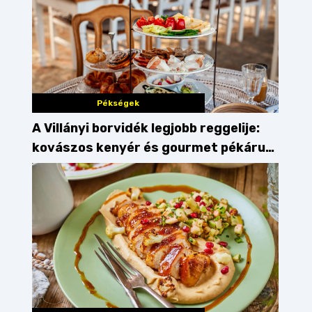
Pékségek
A Villányi borvidék legjobb reggelije:
kovászos kenyér és gourmet pékáruk
Palkonyán