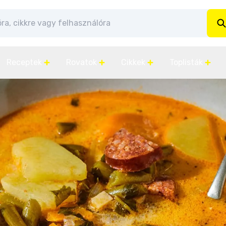
Receptek
Rovatok
Cikkek
Toplisták