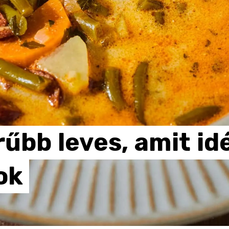
rűbb
leves,
amit
id
ok