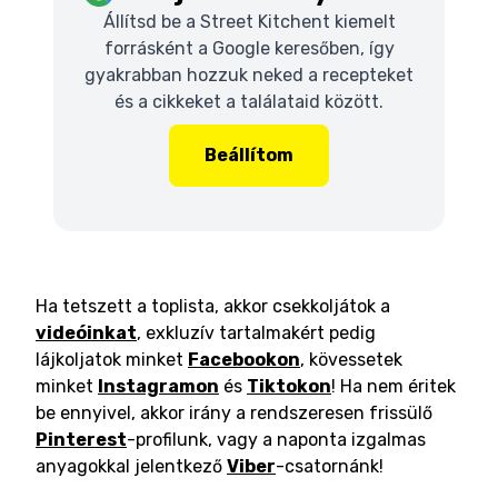
Állítsd be a Street Kitchent kiemelt
forrásként a Google keresőben, így
gyakrabban hozzuk neked a recepteket
és a cikkeket a találataid között.
Beállítom
Ha tetszett a toplista, akkor csekkoljátok a
videóinkat
, exkluzív tartalmakért pedig
lájkoljatok minket
Facebookon
, kövessetek
minket
Instagramon
és
Tiktokon
! Ha nem éritek
be ennyivel, akkor irány a rendszeresen frissülő
Pinterest
-profilunk, vagy a naponta izgalmas
anyagokkal jelentkező
Viber
-csatornánk!