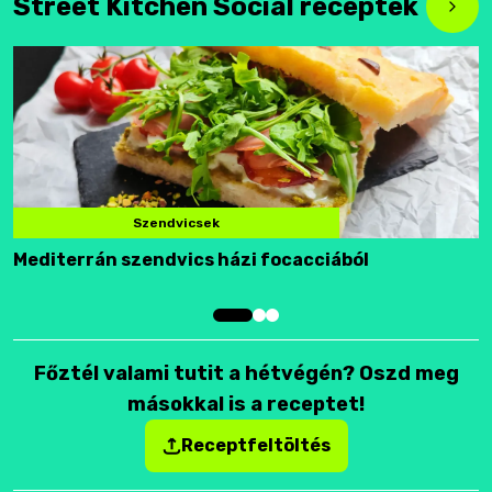
Street Kitchen Social receptek
Szendvicsek
Mediterrán szendvics házi focacciából
F
Főztél valami tutit a hétvégén? Oszd meg
másokkal is a receptet!
Receptfeltöltés