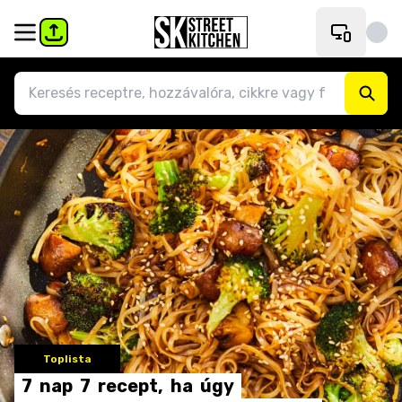
Toplista
7
nap
7
recept,
ha
úgy