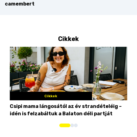
camembert
Cikkek
Cikkek
Csipi mama lángosától az év strandételéig –
Ez 
idén is felzabáltuk a Balaton déli partját
tor