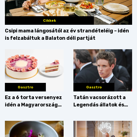
Cikkek
Csipi mama lángosától az év strandételéig – idén
is felzabáltuk a Balaton déli partját
Gasztro
Gasztro
Ez a 6 torta versenyez
Tatán vacsorázott a
idén a Magyarország
Legendás állatok és
tortája címért
megfigyelésük sztárja!