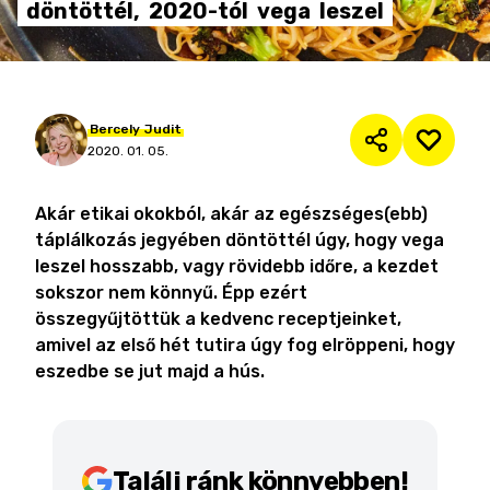
döntöttél,
2020-tól
vega
leszel
Bercely
Judit
2020. 01. 05.
Akár etikai okokból, akár az egészséges(ebb)
táplálkozás jegyében döntöttél úgy, hogy vega
leszel hosszabb, vagy rövidebb időre, a kezdet
sokszor nem könnyű. Épp ezért
összegyűjtöttük a kedvenc receptjeinket,
amivel az első hét tutira úgy fog elröppeni, hogy
eszedbe se jut majd a hús.
Találj ránk könnyebben!