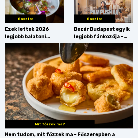
Gasztro
Gasztro
Ezek lettek 2026
Bezár Budapest egyik
legjobb balatoni
legjobb fánkozója –
strandételei –
búcsúzik a Pampushka
végigkóstoltuk a
győzteseket
Mit főzzek ma?
Nem tudom, mit főzzek ma – Főszerepben a