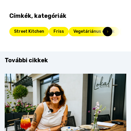
Címkék, kategóriák
Street Kitchen
Friss
Vegetáriánus ételek
Gre
További cikkek