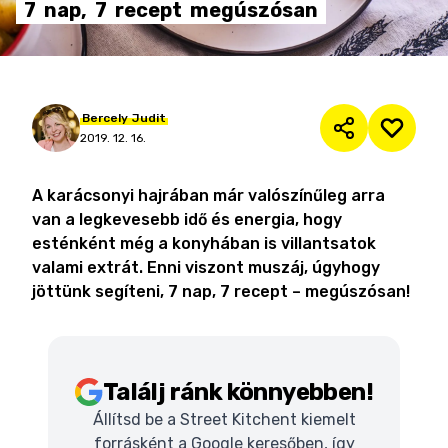
7
nap,
7
recept
megúszósan
Bercely
Judit
2019. 12. 16.
A karácsonyi hajrában már valószínűleg arra
van a legkevesebb idő és energia, hogy
esténként még a konyhában is villantsatok
valami extrát. Enni viszont muszáj, úgyhogy
jöttünk segíteni, 7 nap, 7 recept – megúszósan!
Találj ránk könnyebben!
Állítsd be a Street Kitchent kiemelt
forrásként a Google keresőben, így