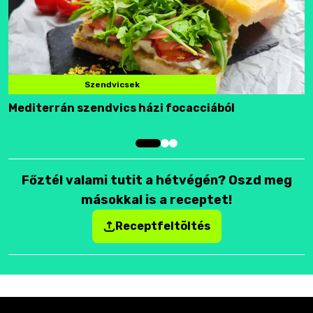
Szendvicsek
Mediterrán szendvics házi focacciából
F
Főztél valami tutit a hétvégén? Oszd meg
másokkal is a receptet!
Receptfeltöltés