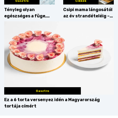
Gasztro
Cikkek
Tényleg olyan
Csipi mama lángosától
egészséges a füge,
az év strandételéig –
mint amilyennek
idén is felzabáltuk a
gondoljuk?
Balaton déli partját
Gasztro
Ez a 6 torta versenyez idén a Magyarország
tortája címért