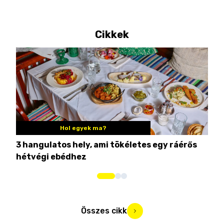
Cikkek
Hol egyek ma?
3 hangulatos hely, ami tökéletes egy ráérős
10 
hétvégi ebédhez
Összes cikk