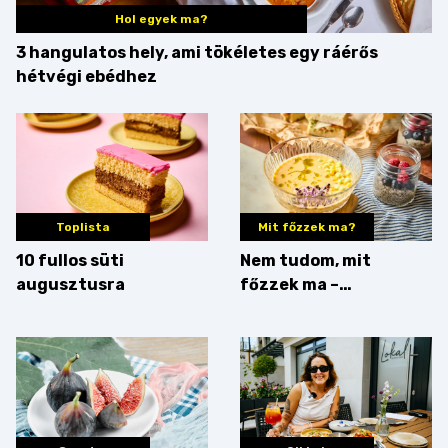
Hol egyek ma?
3 hangulatos hely, ami tökéletes egy ráérős
hétvégi ebédhez
Toplista
Mit főzzek ma?
10 fullos süti
Nem tudom, mit
augusztusra
főzzek ma –
Villámgyors menü