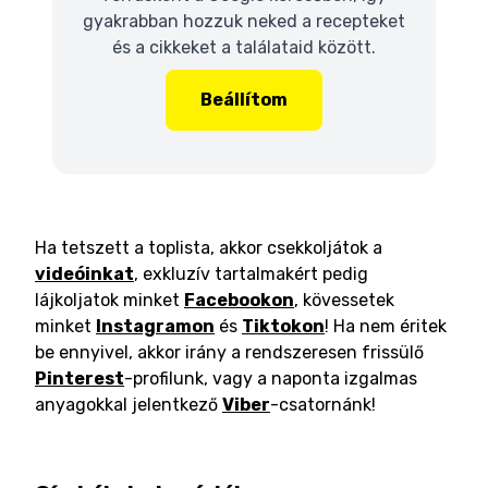
gyakrabban hozzuk neked a recepteket
és a cikkeket a találataid között.
Beállítom
Ha tetszett a toplista, akkor csekkoljátok a
videóinkat
, exkluzív tartalmakért pedig
lájkoljatok minket
Facebookon
, kövessetek
minket
Instagramon
és
Tiktokon
! Ha nem éritek
be ennyivel, akkor irány a rendszeresen frissülő
Pinterest
-profilunk, vagy a naponta izgalmas
anyagokkal jelentkező
Viber
-csatornánk!