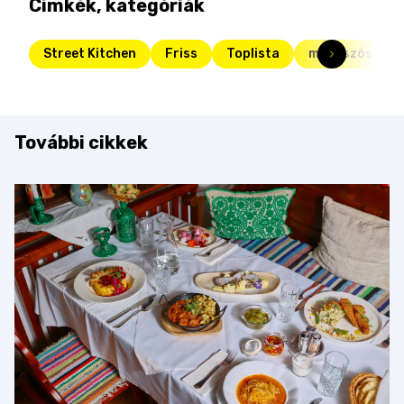
Címkék, kategóriák
Street Kitchen
Friss
Toplista
megúszós
További cikkek