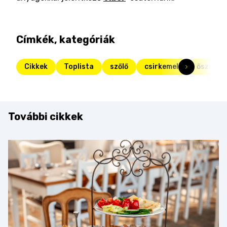
Címkék, kategóriák
Cikkek
Toplista
szőlő
csirkemell
őszi kaj
További cikkek