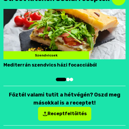
Szendvicsek
Mediterrán szendvics házi focacciából
F
Főztél valami tutit a hétvégén? Oszd meg
másokkal is a receptet!
Receptfeltöltés