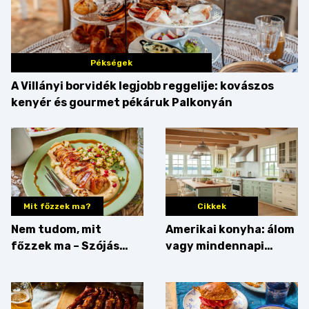
Pékségek
A Villányi borvidék legjobb reggelije: kovászos
kenyér és gourmet pékáruk Palkonyán
Mit főzzek ma?
Cikkek
Nem tudom, mit
Amerikai konyha: álom
főzzek ma – Szójás
vagy mindennapi
sztori
bosszúság? Mutatjuk
az érveket