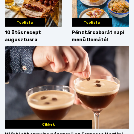
Toplista
Toplista
10 ütős recept
Pénztárcabarát napi
augusztusra
menü Domától
Cikkek