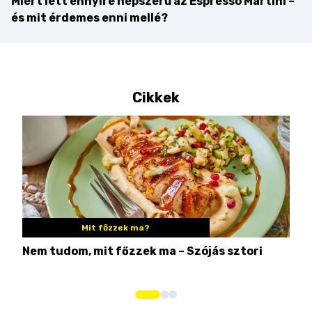
Miért lett ennyire népszerű az Espresso Martini –
és mit érdemes enni mellé?
Cikkek
Mit főzzek ma?
Nem tudom, mit főzzek ma – Szójás sztori
Ame
bos