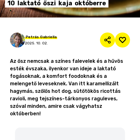
10
laktató
őszi
kaja
októberre
Petrás
Gabriella
2025. 10. 02.
Az ősz nemcsak a színes falevelek és a hűvös
esték évszaka, ilyenkor van ideje a laktató
fogásoknak, a komfort foodoknak és a
melengető leveseknek. Van itt karamellizált
hagymás, szőlős hot dog, sütőtökös ricottás
ravioli, meg tejszínes-tárkonyos raguleves,
szóval minden, amire csak vágyhatsz
októberben!