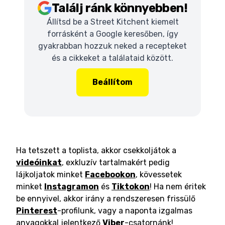
Találj ránk könnyebben!
Állítsd be a Street Kitchent kiemelt
forrásként a Google keresőben, így
gyakrabban hozzuk neked a recepteket
és a cikkeket a találataid között.
Beállítom
Ha tetszett a toplista, akkor csekkoljátok a
videóinkat
, exkluzív tartalmakért pedig
lájkoljatok minket
Facebookon
, kövessetek
minket
Instagramon
és
Tiktokon
! Ha nem éritek
be ennyivel, akkor irány a rendszeresen frissülő
Pinterest
-profilunk, vagy a naponta izgalmas
anyagokkal jelentkező
Viber
-csatornánk!