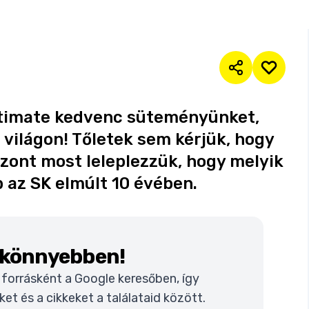
ltimate kedvenc süteményünket,
a világon! Tőletek sem kérjük, hogy
iszont most leleplezzük, hogy melyik
b az SK elmúlt 10 évében.
k könnyebben!
t forrásként a Google keresőben, így
t és a cikkeket a találataid között.