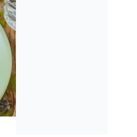
Cikkek
Amerikai konyha: álom vagy min
érveket