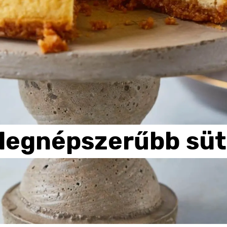
legnépszerűbb
süt