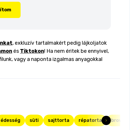
lítom
inkat
, exkluzív tartalmakért pedig lájkoljatok
amon
és
Tiktokon
! Ha nem éritek be ennyivel,
filunk, vagy a naponta izgalmas anyagokkal
édesség
süti
sajttorta
répatorta
brownie