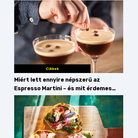
Cikkek
Miért lett ennyire népszerű az
Espresso Martini – és mit érdemes
enni mellé?