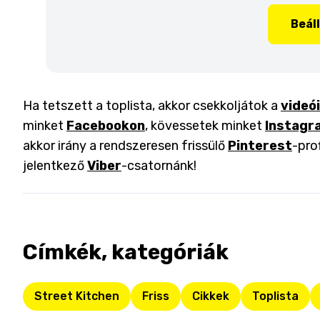
Beál
Ha tetszett a toplista, akkor csekkoljátok a
videó
minket
Facebookon
, kövessetek minket
Instagr
akkor irány a rendszeresen frissülő
Pinterest
-pro
jelentkező
Viber
-csatornánk!
Címkék, kategóriák
Street Kitchen
Friss
Cikkek
Toplista