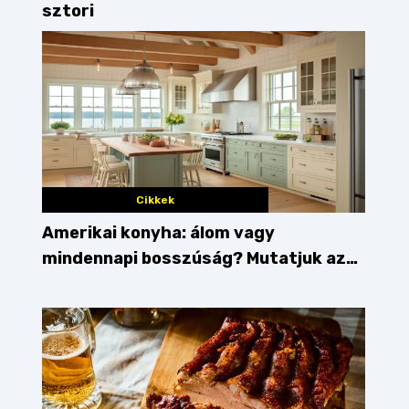
sztori
Cikkek
Amerikai konyha: álom vagy
mindennapi bosszúság? Mutatjuk az
érveket
tiramisu