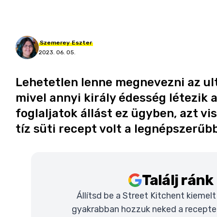
Szemerey
Eszter
2023. 06. 05.
Lehetetlen lenne megnevezni az u
mivel annyi király édesség létezik 
foglaljatok állást ez ügyben, azt v
tíz süti recept volt a legnépszerűb
Találj rán
Állítsd be a Street Kitchent kiemel
gyakrabban hozzuk neked a recepteke