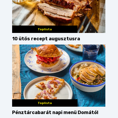
Toplista
10 ütős recept augusztusra
Toplista
Pénztárcabarát napi menü Domától