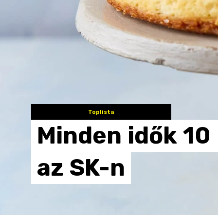
Toplista
Minden
idők
10
az
SK-n