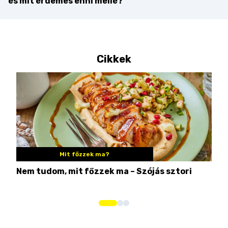
és mit érdemes enni mellé?
Cikkek
Mit főzzek ma?
Nem tudom, mit főzzek ma – Szójás sztori
Ame
bos