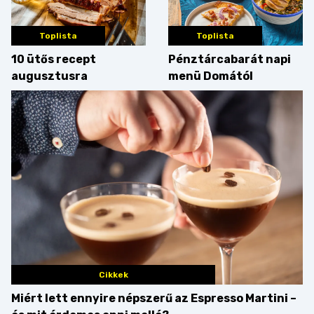
Toplista
Toplista
10 ütős recept
Pénztárcabarát napi
augusztusra
menü Domától
Cikkek
Miért lett ennyire népszerű az Espresso Martini –