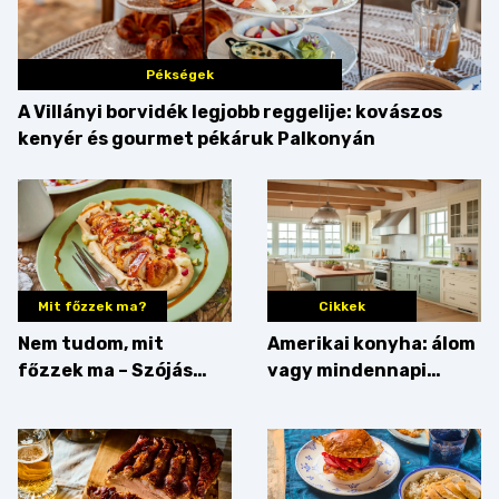
Pékségek
A Villányi borvidék legjobb reggelije: kovászos
kenyér és gourmet pékáruk Palkonyán
Mit főzzek ma?
Cikkek
Nem tudom, mit
Amerikai konyha: álom
főzzek ma – Szójás
vagy mindennapi
sztori
bosszúság? Mutatjuk
az érveket