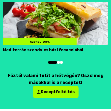
Szendvicsek
Mediterrán szendvics házi focacciából
F
Főztél valami tutit a hétvégén? Oszd meg
másokkal is a receptet!
Receptfeltöltés