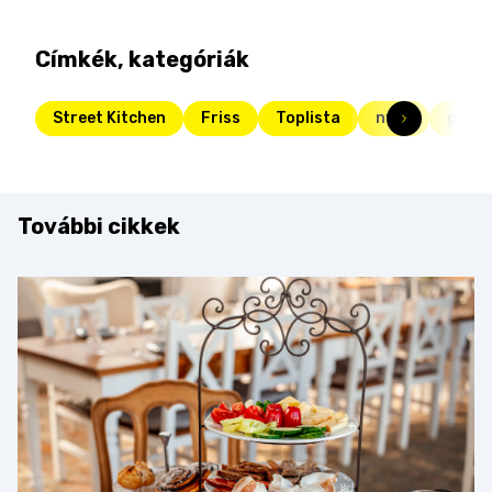
Címkék, kategóriák
Street Kitchen
Friss
Toplista
nyár
grill
További cikkek