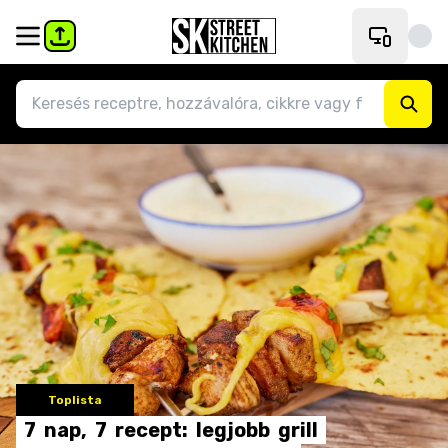
Toplista
7
nap,
7
recept:
legjobb
grill