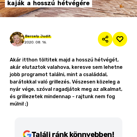
kaják
a
hosszú
hétvégére
Bercely
Judit
2020. 08. 16.
Akár itthon töltitek majd a hosszú hétvégét,
akár elutaztok valahova, keresve sem lehetne
jobb programot találni, mint a családdal,
barátokkal való grillezés. Vészesen közeleg a
nyár vége, szóval ragadjátok meg az alkalmat,
és grillezetek mindennap - rajtunk nem fog
múlni! ;)
Találj ránk könnyebben!