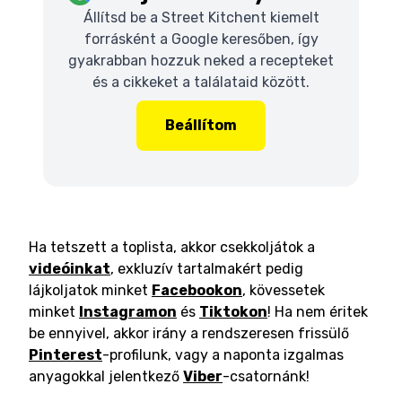
Állítsd be a Street Kitchent kiemelt
forrásként a Google keresőben, így
gyakrabban hozzuk neked a recepteket
és a cikkeket a találataid között.
Beállítom
Ha tetszett a toplista, akkor csekkoljátok a
videóinkat
, exkluzív tartalmakért pedig
lájkoljatok minket
Facebookon
, kövessetek
minket
Instagramon
és
Tiktokon
! Ha nem éritek
be ennyivel, akkor irány a rendszeresen frissülő
Pinterest
-profilunk, vagy a naponta izgalmas
anyagokkal jelentkező
Viber
-csatornánk!