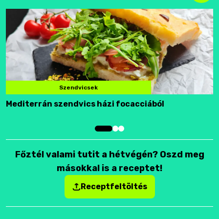
Szendvicsek
Mediterrán szendvics házi focacciából
F
Főztél valami tutit a hétvégén? Oszd meg
másokkal is a receptet!
Receptfeltöltés