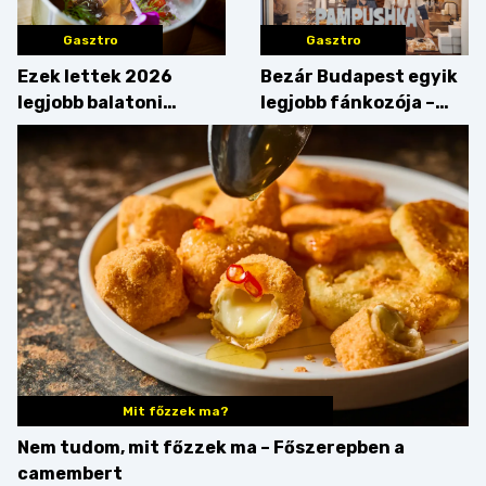
Gasztro
Gasztro
Ezek lettek 2026
Bezár Budapest egyik
legjobb balatoni
legjobb fánkozója –
strandételei –
búcsúzik a Pampushka
végigkóstoltuk a
győzteseket
Mit főzzek ma?
Nem tudom, mit főzzek ma – Főszerepben a
camembert