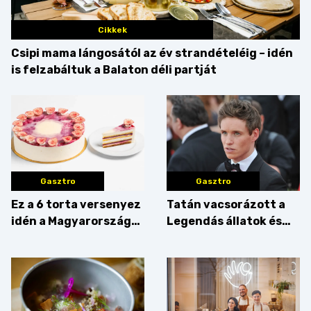
Cikkek
Csipi mama lángosától az év strandételéig – idén
is felzabáltuk a Balaton déli partját
Gasztro
Gasztro
Ez a 6 torta versenyez
Tatán vacsorázott a
idén a Magyarország
Legendás állatok és
tortája címért
megfigyelésük sztárja!