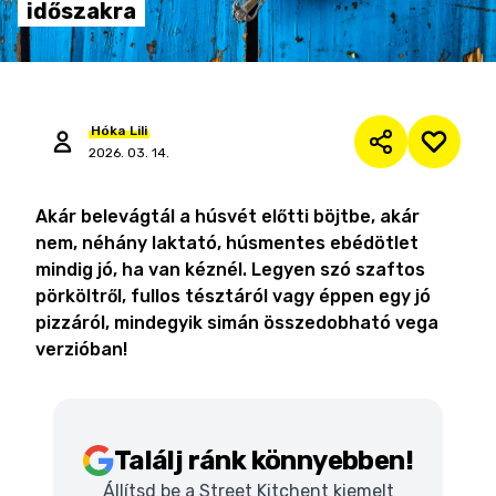
időszakra
Hóka
Lili
2026. 03. 14.
Akár belevágtál a húsvét előtti böjtbe, akár
nem, néhány laktató, húsmentes ebédötlet
mindig jó, ha van kéznél. Legyen szó szaftos
pörköltről, fullos tésztáról vagy éppen egy jó
pizzáról, mindegyik simán összedobható vega
verzióban!
Találj ránk könnyebben!
Állítsd be a Street Kitchent kiemelt