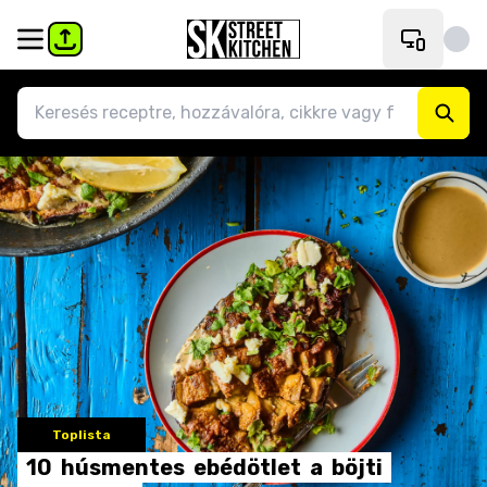
Toplista
10
húsmentes
ebédötlet
a
böjti