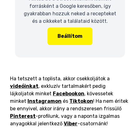
forrásként a Google keresőben, így
gyakrabban hozzuk neked a recepteket
és a cikkeket a találataid között.
Beállítom
Ha tetszett a toplista, akkor csekkoljátok a
videóinkat
, exkluzív tartalmakért pedig
lájkoljatok minket
Facebookon
, kövessetek
minket
Instagramon
és
Tiktokon
! Ha nem éritek
be ennyivel, akkor irány a rendszeresen frissülő
Pinterest
-profilunk, vagy a naponta izgalmas
anyagokkal jelentkező
Viber
-csatornánk!