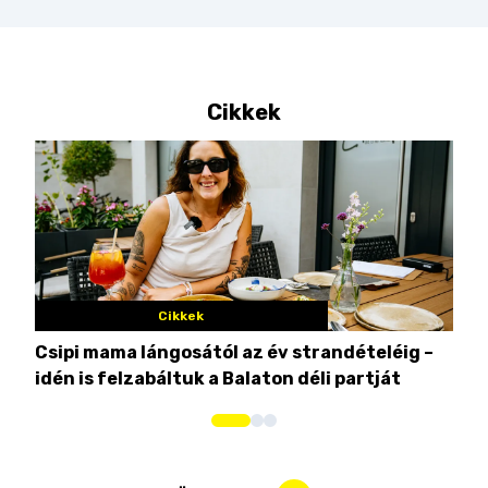
Cikkek
Cikkek
Csipi mama lángosától az év strandételéig –
Ez 
idén is felzabáltuk a Balaton déli partját
tor